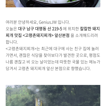
여러분 안녕하세요, GeniusJW 입니다.
오늘은
대구 남구 대명동 산 219-5
에 위치한
칼칼한 돼지
찌개 맛집 <고령촌돼지찌개> 앞산본점
을 소개해드리려
합니다.
<고령촌돼지찌개>는 최근에 대구에 사는 친구 집에 놀러
가면서, 괜찮은 식당을 찾아보다가 발견한 곳으로, 평점도
나름 괜찮고 비 오는 날이었는데 따뜻한 국물 있는 메뉴가
당겨서 고령촌 돼지찌개 앞산 본점으로 향했습니다.