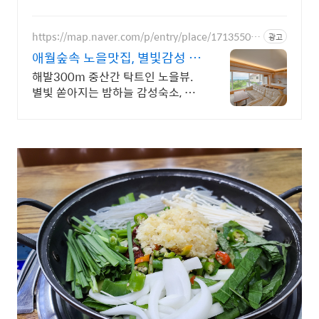
게, 즉석국 영양 가득한 식사를 완성하세요.
https://map.naver.com/p/entry/place/17135504
광고
48
애월숲속 노을맛집, 별빛감성 아
기용품 완벽구비, 대가족
해발300m 중산간 탁트인 노을뷰.
별빛 쏟아지는 밤하늘 감성숙소, 호
텔급청결도 최대 14인 복층 독채, 5
개의 침대와 넓은 다이닝룸으로 프
라이빗한 대가족 여행