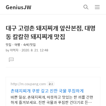
GeniusJW
검
메
색
뉴
대구 고령촌 돼지찌개 앞산본점, 대명
상
본
문
세
동 칼칼한 돼지찌개 맛집
제
컨
목
맛집・여행・숙박/맛집
텐
by
야먹자
2020. 8. 21. 12:48
츠
본
댓
문
글
달
기
http://m.coupang.com
광고
촌돼지찌개 쿠팡 깊고 진한 국물 푸짐하게
바쁜 일상, 촌돼지찌개, 따뜻하고 맛있는 한 끼를 간편
하게 즐겨보세요. 진한 국물과 푸짐한 건더기로 든든하