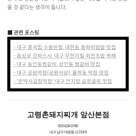
을 것 같다는 생각이 듭니다.
■ 관련 포스팅
- 대구 중국집 수봉반점, 대현동 중화비빔밥 맛집
- 동성로 갓파스시, 대구 무한리필 회전초밥 뷔페
- 대구 동인동찜갈비, 상인동 찜갈비 맛집
- 대구 공원막창(공원식당), 율하동 막창 맛집
- '돈박사곱창막창' 대구 안지랑 곱창골목 맛집