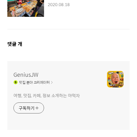
2020.08.18
댓
댓글
개
글
영
역
GeniusJW
맛집
분야 크리에이터
여행, 맛집, 카페, 정보 소개하는 야먹자
구독하기