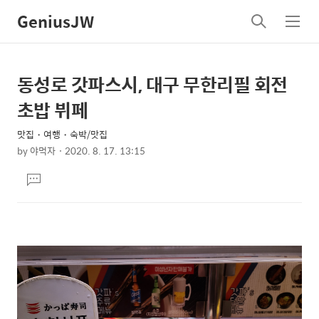
GeniusJW
검
메
색
뉴
동성로 갓파스시, 대구 무한리필 회전
상
본
문
세
초밥 뷔페
제
컨
목
맛집・여행・숙박/맛집
텐
by
야먹자
2020. 8. 17. 13:15
츠
본
댓
문
글
달
기