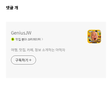
댓
댓글
개
글
영
역
GeniusJW
맛집
분야 크리에이터
여행, 맛집, 카페, 정보 소개하는 야먹자
구독하기