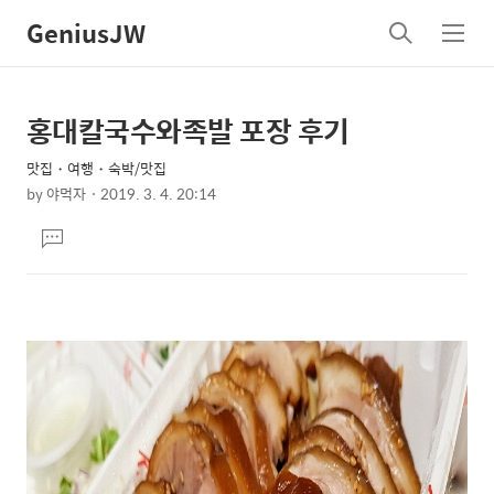
GeniusJW
검
메
색
뉴
홍대칼국수와족발 포장 후기
상
본
문
세
맛집・여행・숙박/맛집
제
컨
by
야먹자
2019. 3. 4. 20:14
목
본
텐
댓
문
츠
글
달
기