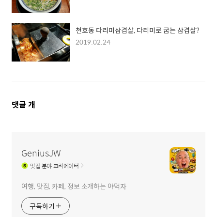
천호동 다리미삼겹살, 다리미로 굽는 삼겹살?
2019.02.24
댓
댓글
개
글
영
역
GeniusJW
맛집
분야 크리에이터
여행, 맛집, 카페, 정보 소개하는 야먹자
구독하기