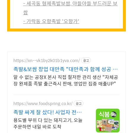
- 세곡동 형제족발보쌈, 야들야들 부드러운 보
쌈
- 가락동 오향족발 '오향가'
https://xn--vk1by2k01b1yva.com/
광고
족발&보쌈 창업 대만족 "대만족과 함께 성공 창
업"
알 수 없는 공장X 본사 직접 철저한 관리 생산 "자체공
장 완제품 족발 출근즉시 판매, 영업만 집중 매출UP"
https://www.foodspring.co.kr/
광고
족발 싸게 잘 샀다! 사업자 전용
특가
용도별 부위 다 있는 돼지고기, 오늘
주문하면 내일 바로 도착