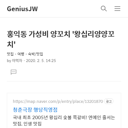
GeniusJW
검
메
색
뉴
홍익동 가성비 양꼬치 '왕십리양양꼬
상
본
문
세
치'
제
컨
목
맛집・여행・숙박/맛집
텐
by
야먹자
2020. 2. 5. 14:25
츠
본
댓
문
글
달
기
https://map.naver.com/p/entry/place/13201870
광고
청춘극장 행당직영점
국내 최초 2005년 왕십리 숯불 쪽갈비! 연예인 줄서는
맛집, 인생 맛집