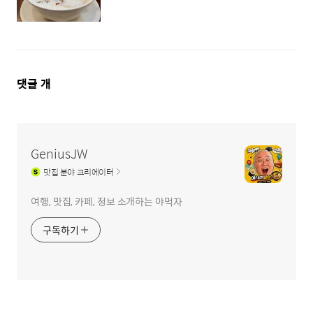
댓
댓글
개
글
영
역
GeniusJW
맛집
분야 크리에이터
여행, 맛집, 카페, 정보 소개하는 야먹자
구독하기