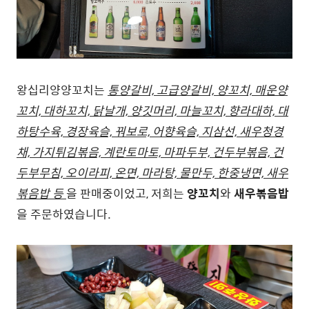
왕십리양양꼬치는
통양갈비, 고급양갈비, 양꼬치, 매운양
꼬치, 대하꼬치, 닭날개, 양깃머리, 마늘꼬치, 향라대하, 대
하탕수육, 경장육슬, 꿔보로, 어향육슬, 지삼선, 새우청경
채, 가지튀김볶음, 계란토마토, 마파두부, 건두부볶음, 건
두부무침, 오이라피, 온면, 마라탕, 물만두, 한중냉면, 새우
볶음밥 등
을 판매중이었고, 저희는
양꼬치
와
새우볶음밥
을 주문하였습니다.