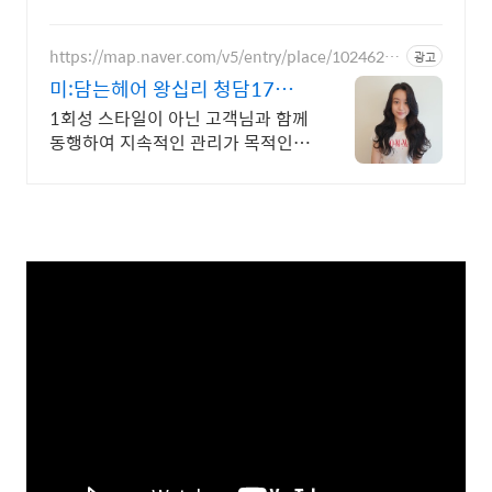
https://map.naver.com/v5/entry/place/10246259
광고
22
미:담는헤어 왕십리 청담17년
경력,당신을위한이곳
1회성 스타일이 아닌 고객님과 함께
동행하여 지속적인 관리가 목적인
헤어샵 입니다 1:1시술,레이어드컷,
잔머리펌,매직c컬펌,맨즈아이롱펌,
글램펌,젤리펌,퍼스널컬러