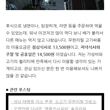
후식으로 냉면이나, 된장찌개, 라면 등을 주문하여 먹을
수 있었는데, 워낙 이것저것 많이 먹다 보니 배가 불러서
다른 메뉴는 먹지 않고 나왔습니다. 무한리필 고기싸롱
의 이용요금은
점심식사로 13,500원
이고,
저녁식사와
주말 및 공휴일은 14,500원
이었습니다. 저는 가성비와
고기의 퀄리티에 만족해서 다시 이용할 생각이 있는 가
게이고요. 관심 있으신 분은 한 번 이용해보셔도 나쁘지
않을 것 같습니다.
■ 관련 포스팅
- 성남 태평동 더소 본점, 소고기 무한리필 THE소
- 오랜만에 다녀온 '명륜진사갈비' 솔직리뷰