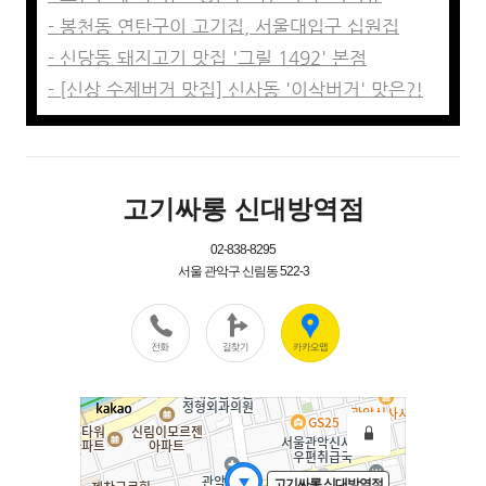
- 봉천동 연탄구이 고기집, 서울대입구 십원집
- 신당동 돼지고기 맛집 '그릴 1492' 본점
- [신상 수제버거 맛집] 신사동 '이삭버거' 맛은?!