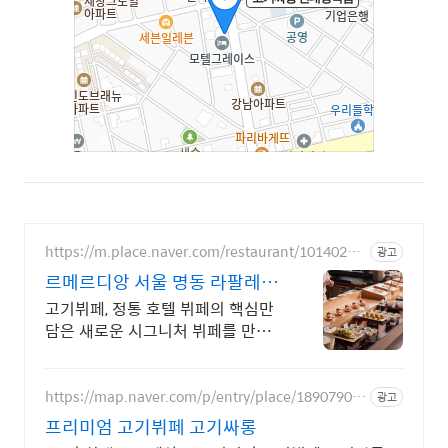
https://m.place.naver.com/restaurant/10140209
광고
48
르메르디앙 서울 명동 라팔레트
파리
고기뷔페, 정통 호텔 뷔페의 핵심만
담은 새로운 시그니처 뷔페를 만나
보세요. 최대 40% 할인 혜택
https://map.naver.com/p/entry/place/18907900
광고
06
프리미엄 고기뷔페 고기싸롱