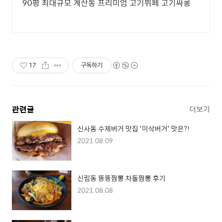
90평 최대규모 계산동 프리미엄 고기뷔페 고기싸롱
17
구독하기
관련글
더보기
신사동 수제버거 맛집 '이삭버거' 맛은?!
2021.08.09
신림동 뚱뚱짬뽕 차돌짬뽕 후기
2021.08.08