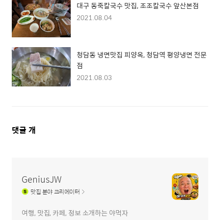
대구 동죽칼국수 맛집, 조조칼국수 앞산본점
2021.08.04
청담동 냉면맛집 피양옥, 청담역 평양냉면 전문
점
2021.08.03
댓
댓글
개
글
영
역
GeniusJW
맛집
분야 크리에이터
여행, 맛집, 카페, 정보 소개하는 야먹자