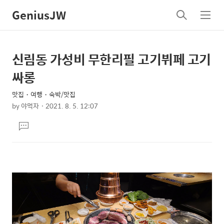
GeniusJW
검
메
색
뉴
신림동 가성비 무한리필 고기뷔페 고기
상
본
문
세
싸롱
제
컨
목
맛집・여행・숙박/맛집
텐
by
야먹자
2021. 8. 5. 12:07
츠
본
댓
문
글
달
기