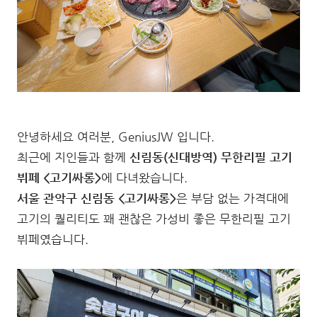
안녕하세요 여러분, GeniusJW 입니다.
최근에 지인들과 함께
신림동(신대방역) 무한리필 고기
뷔페 <고기싸롱>
에 다녀왔습니다.
서울 관악구 신림동 <고기싸롱>
은 부담 없는 가격대에
고기의 퀄리티도 꽤 괜찮은 가성비 좋은 무한리필 고기
뷔페였습니다.