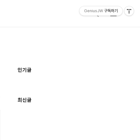
GeniusJW
구독하기
검
메
색
뉴
추
가
인기글
정
보
최신글