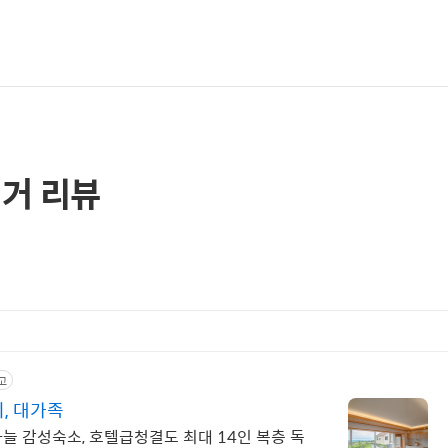
거 리뷰
고
, 대가족
늘 감성숙소, 호텔급청결도 최대 14인 복층 독