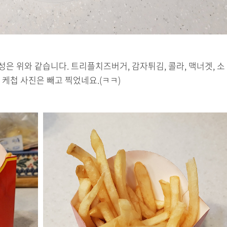
 위와 같습니다. 트리플치즈버거, 감자튀김, 콜라, 맥너겟, 소
케첩 사진은 빼고 찍었네요.(ㅋㅋ)