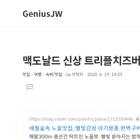
GeniusJW
맥도날드 신상 트리플치즈버
상
본
문
세
제
맛집・여행・숙박/맛집
by
야먹자
2020. 6. 19. 14:25
컨
본
목
텐
댓
문
글
츠
달
기
https://map.naver.com/p/entry/place/1713550448
광
애월숲속 노을맛집, 별빛감성 아기용품 완벽구비
해발300m 중산간 탁트인 노을뷰. 별빛 쏟아지는 밤하