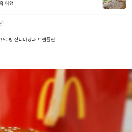
족 여행
고
베큐50평 잔디마당과 트램폴린