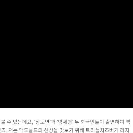
 수 있는데요, '장도연'과 '양세형' 두 희극인들이 출연하여 맥
었죠. 저는 맥도날드의 신상을 맛보기 위해 트리플치즈버거 라지