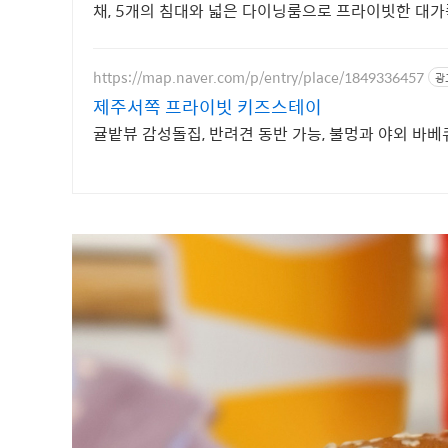
채, 5개의 침대와 넓은 다이닝룸으로 프라이빗한 대가
https://map.naver.com/p/entry/place/1849336457
광
제주서쪽 프라이빗 키즈스테이
귤밭뷰 감성돌집, 반려견 동반 가능, 불멍과 야외 바