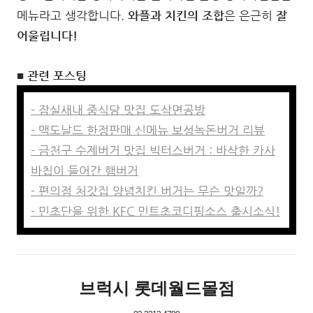
메뉴라고 생각합니다.
와플과 치킨의 조합
은 은근히
잘
어울립니다!
■ 관련 포스팅
- 잠실새내 중식당 맛집 도삭면공방
- 맥도날드 한정판매 신메뉴 보성녹돈버거 리뷰
- 금천구 수제버거 맛집 빅터스버거 : 바삭한 카사
바칩이 들어간 햄버거
- 편의점 처갓집 양념치킨 버거는 무슨 맛일까?
- 민초단을 위한 KFC 민트초코디핑소스 출시소식!