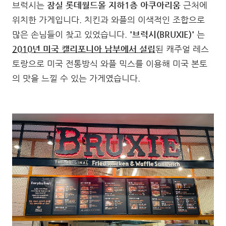
브럭시는
잠실 롯데월드몰 지하1층 아쿠아리움
근처에
위치한 가게입니다. 치킨과 와플의 이색적인 조합으로
많은 손님들이 찾고 있었습니다.
'브럭시(BRUXIE)'
는
2010년 미국 캘리포니아 남부에서 설립
된 캐주얼 레스
토랑으로 미국 전통방식 와플 믹스를 이용해 미국 본토
의 맛을 느낄 수 있는 가게였습니다.