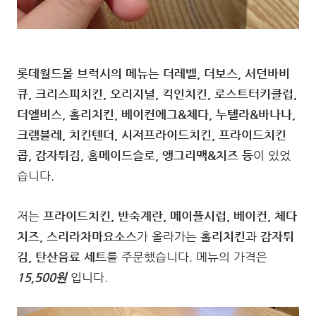
롯데월드몰 브럭시의 메뉴
는
더레벨, 더보스, 서던바비
큐, 크리스피치킨, 오리지널, 킥인치킨, 로스트터키클럽,
더엘비스, 홀리치킨, 베이컨에그&체다, 누텔라&바나나,
크램블레, 치킨텐더, 시저프라이드치킨, 프라이드치킨
콥, 감자튀김, 홈메이드슬로, 앵그리맥&치즈 등
이 있었
습니다.
저는
프라이드치킨, 반숙계란, 메이플시럽, 베이컨, 체다
치즈, 스리라차마요소스
가 올라가는
홀리치킨
과
감자튀
김, 탄산음료 세트
를 주문했습니다. 메뉴의 가격은
15,500원
입니다.