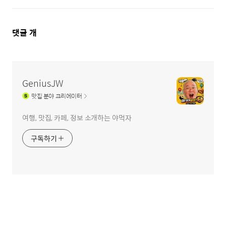
댓
댓글
개
글
영
역
GeniusJW
맛집
분야 크리에이터
여행, 맛집, 카페, 정보 소개하는 야먹자
구독하기