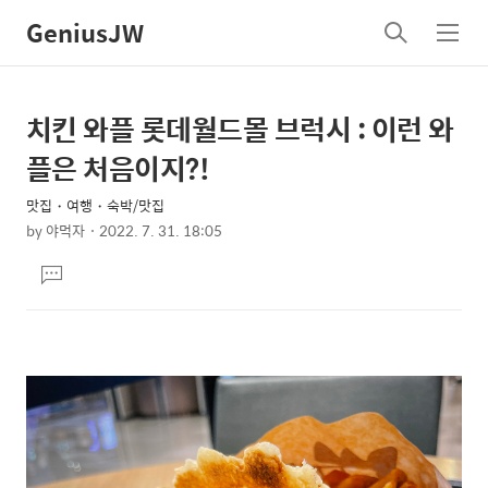
GeniusJW
검
메
색
뉴
치킨 와플 롯데월드몰 브럭시 : 이런 와
상
본
문
세
플은 처음이지?!
제
컨
목
맛집・여행・숙박/맛집
텐
by
야먹자
2022. 7. 31. 18:05
츠
본
댓
문
글
달
기