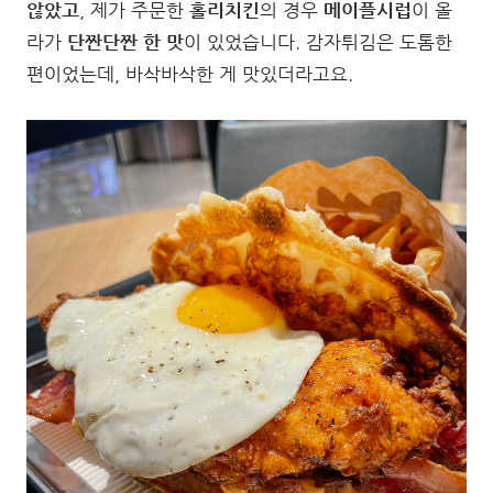
않았고
, 제가 주문한
홀리치킨
의 경우
메이플시럽
이 올
라가
단짠단짠 한 맛
이 있었습니다. 감자튀김은 도톰한
편이었는데, 바삭바삭한 게 맛있더라고요.