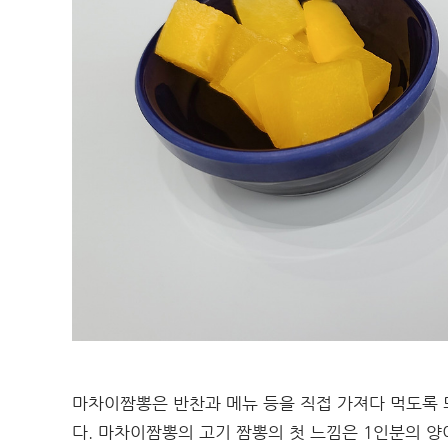
마차이짬뽕은 반찬과 메뉴 등을 직접 가져다 먹도록
다. 마차이짬뽕의 고기 짬뽕의 첫 느낌은 1인분의 