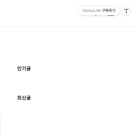
GeniusJW
구독하기
검
메
색
뉴
추
가
인기글
정
보
최신글