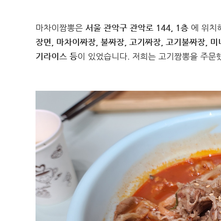
마차이짬뽕은
서울 관악구 관악로 144, 1층
에 위치
장면, 마차이짜장, 불짜장, 고기짜장, 고기불짜장, 미
기라이스 등
이 있었습니다. 저희는 고기짬뽕을 주문