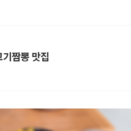
고기짬뽕 맛집