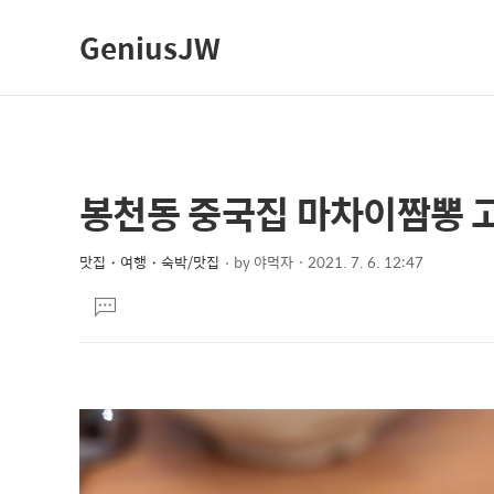
GeniusJW
봉천동 중국집 마차이짬뽕 
상
본
문
세
제
맛집・여행・숙박/맛집
by
야먹자
2021. 7. 6. 12:47
컨
본
목
텐
댓
문
글
츠
달
기