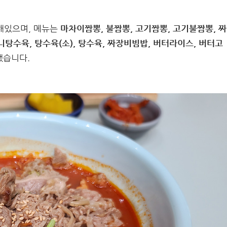
해있으며, 메뉴는
마차이짬뽕, 불짬뽕, 고기짬뽕, 고기불짬뽕, 짜
니탕수육, 탕수육(소), 탕수육, 짜장비빔밥, 버터라이스, 버터고
했습니다.