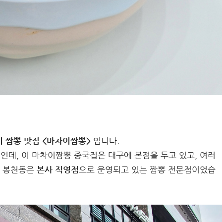
기 짬뽕 맛집 <마차이짬뽕>
입니다.
데, 이 마차이짬뽕 중국집은 대구에 본점을 두고 있고, 여러
중 봉천동은
본사 직영점
으로 운영되고 있는 짬뽕 전문점이었습