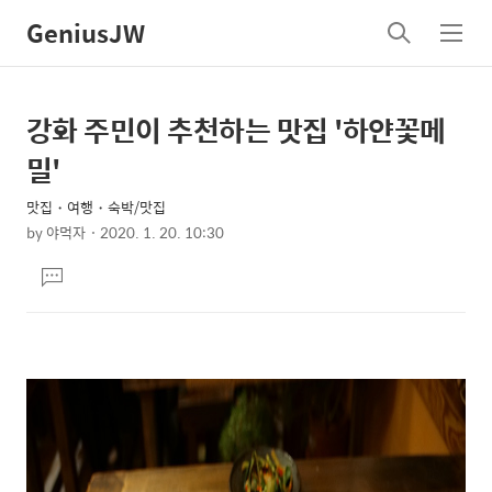
GeniusJW
검
메
색
뉴
강화 주민이 추천하는 맛집 '하얀꽃메
상
본
문
세
밀'
제
컨
목
맛집・여행・숙박/맛집
텐
by
야먹자
2020. 1. 20. 10:30
츠
본
댓
문
글
달
기