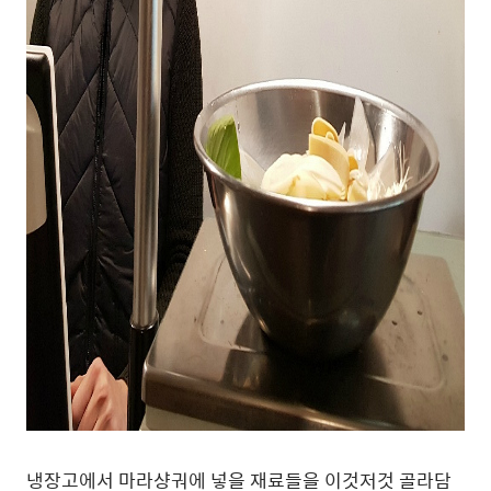
냉장고에서 마라샹궈에 넣을 재료들을 이것저것 골라담