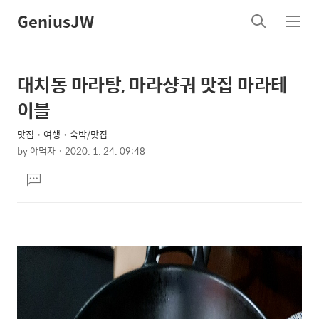
GeniusJW
검
메
색
뉴
대치동 마라탕, 마라샹궈 맛집 마라테
상
본
문
세
이블
제
컨
목
맛집・여행・숙박/맛집
텐
by
야먹자
2020. 1. 24. 09:48
츠
본
댓
문
글
달
기