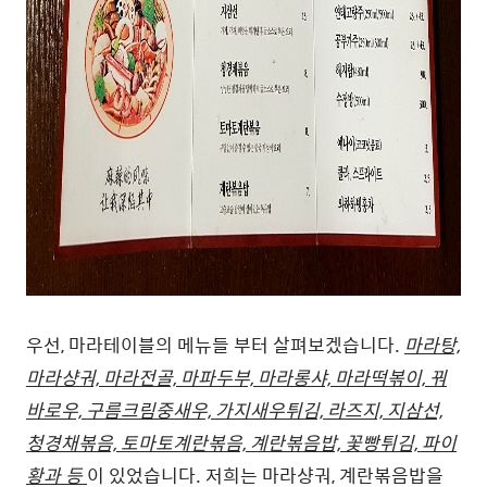
우선, 마라테이블의 메뉴들 부터 살펴보겠습니다.
마라탕,
마라샹궈, 마라전골, 마파두부, 마라롱샤, 마라떡볶이, 꿔
바로우, 구름크림중새우, 가지새우튀김, 라즈지, 지삼선,
청경채볶음, 토마토계란볶음, 계란볶음밥, 꽃빵튀김, 파이
황과 등
이 있었습니다. 저희는 마라샹궈, 계란볶음밥을