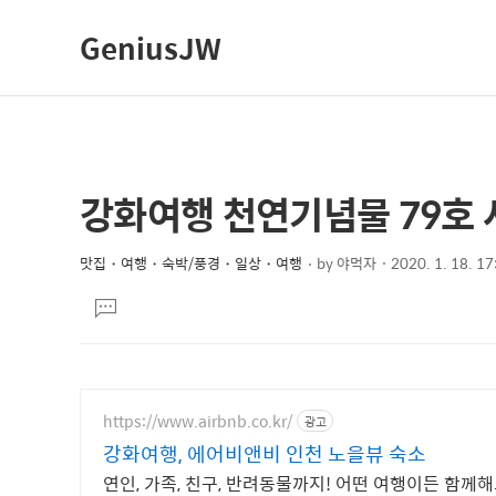
GeniusJW
강화여행 천연기념물 79호
상
본
문
세
제
맛집・여행・숙박/풍경・일상・여행
by
야먹자
2020. 1. 18. 17
컨
본
목
텐
댓
문
글
츠
달
기
https://www.airbnb.co.kr/
광고
강화여행, 에어비앤비 인천 노을뷰 숙소
연인, 가족, 친구, 반려동물까지! 어떤 여행이든 함께해