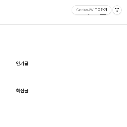
GeniusJW
구독하기
검
메
색
뉴
추
가
인기글
정
보
최신글