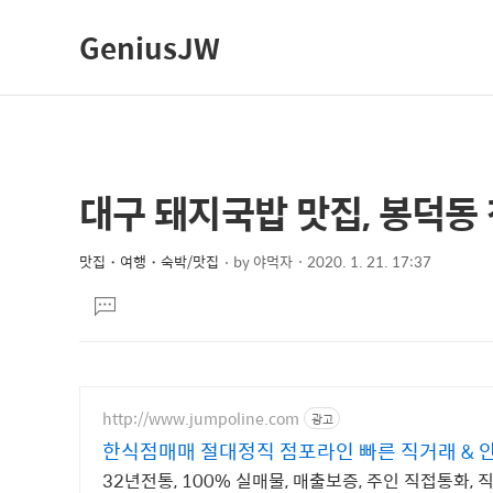
GeniusJW
대구 돼지국밥 맛집, 봉덕
상
본
문
세
제
맛집・여행・숙박/맛집
by
야먹자
2020. 1. 21. 17:37
컨
본
목
텐
댓
문
글
츠
달
기
http://www.jumpoline.com
광고
한식점매매 절대정직 점포라인 빠른 직거래 &
32년전통, 100% 실매물, 매출보증, 주인 직접통화, 