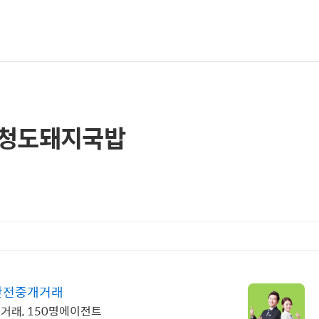
동 청도돼지국밥
 안전중개거래
직거래, 150명에이전트