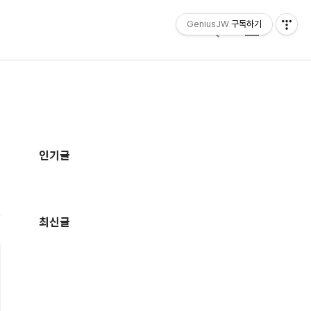
GeniusJW
구독하기
검
메
색
뉴
추
가
인기글
정
보
최신글