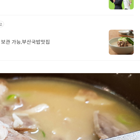
고
어 보관 가능,부산국밥맛집