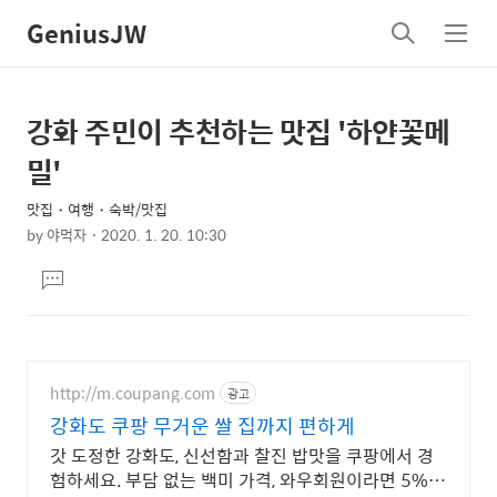
GeniusJW
검
메
색
뉴
강화 주민이 추천하는 맛집 '하얀꽃메
상
본
문
세
밀'
제
컨
목
맛집・여행・숙박/맛집
텐
by
야먹자
2020. 1. 20. 10:30
츠
본
댓
문
글
달
기
http://m.coupang.com
광고
강화도 쿠팡 무거운 쌀 집까지 편하게
갓 도정한 강화도, 신선함과 찰진 밥맛을 쿠팡에서 경
험하세요. 부담 없는 백미 가격, 와우회원이라면 5%