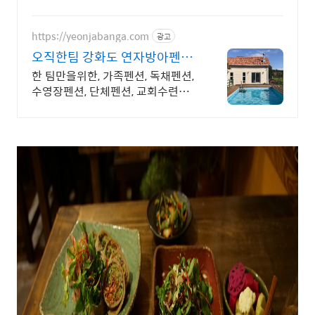
캐시적립까지!
https://yeonjabanga.com
광고
오직한팀 강화도 연자방아펜션
수영장,와이파이,노래방 완비
한 팀만을위한, 가족펜션, 독채펜션,
수영장펜션, 단체펜션, 교회수련회,
캠핑가능