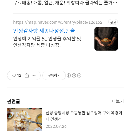
무료배송! 매콤, 얼큰, 개운! 취향따라 골라먹는 즐거움,
와우회원 30일 무료반품!
https://map.naver.com/v5/entry/place/12615261
광고
91
인생감자탕 세종나성점,한솔
인생에 기억될 맛, 인생을 추억할 맛.
인생감자탕 세종 나성점.
12
구독하기
관련글
더보기
신당 중앙시장 오동통한 갑오징어 구이 옥경이
네 건생선
2022.07.26