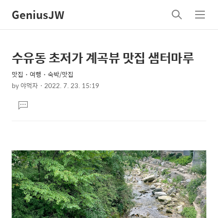
GeniusJW
검
메
색
뉴
수유동 초저가 계곡뷰 맛집 샘터마루
상
본
문
세
맛집・여행・숙박/맛집
제
컨
by
야먹자
2022. 7. 23. 15:19
목
본
텐
댓
문
츠
글
달
기