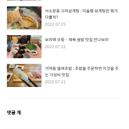
서소문동 고려삼계탕 : 미슐랭 삼계탕은 뭐가
다를까?
2022.07.25
보라매 우렁・제육 쌈밥 맛집 만나보라
2022.07.22
거여동 열애초밥 : 초밥을 주문하면 이것을 주
는 가성비 맛집
2022.07.21
댓
댓글
개
글
영