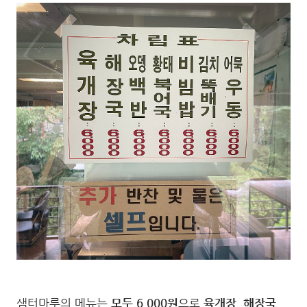
샘터마루의 메뉴는
모두 6,000원
으로
육개장, 해장국,