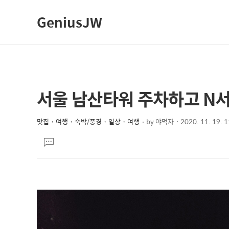
GeniusJW
서울 남산타워 주차하고 N
상
본
문
세
제
맛집・여행・숙박/풍경・일상・여행
by
야먹자
2020. 11. 19. 
컨
본
목
텐
댓
문
글
츠
달
기