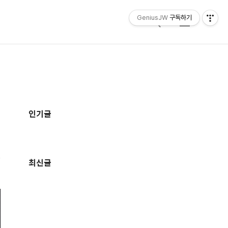
GeniusJW
구독하기
검
메
색
뉴
추
가
인기글
정
보
최신글