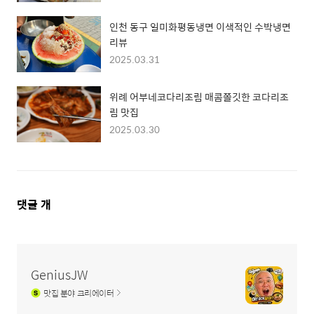
인천 동구 일미화평동냉면 이색적인 수박냉면
리뷰
2025.03.31
위례 어부네코다리조림 매콤쫄깃한 코다리조
림 맛집
2025.03.30
댓
댓글
개
글
영
역
GeniusJW
맛집
분야 크리에이터