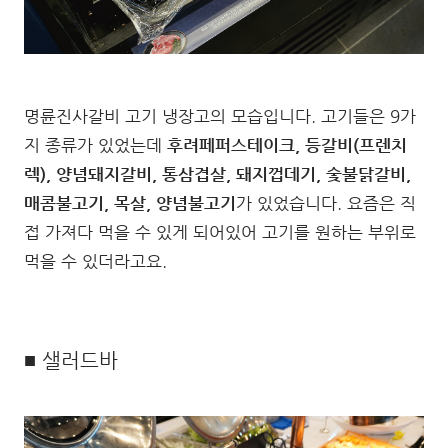
명륜진사갈비 고기 냉장고의 모습입니다. 고기들은 9가
지 종류가 있었는데
후려페퍼스테이크, 등갈비(프렌치
렉), 양념돼지갈비, 통삼겹살, 돼지껍데기, 숯불닭갈비,
매콤불고기, 목살, 양념불고기
가 있었습니다. 요즘은 직
접 가져다 먹을 수 있게 되어있어 고기를 원하는 부위로
먹을 수 있더라고요.
■ 샐러드바