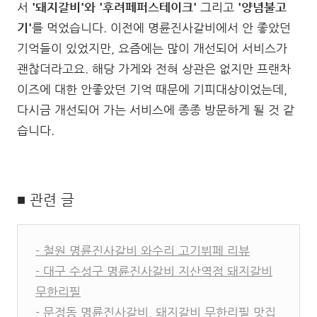
서
'돼지갈비'와 '후려페퍼스테이크'
그리고
'양념불고
기'
를 먹었습니다. 이전에 명륜진사갈비에서 안 좋았던
기억들이 있었지만, 요즘에는 많이 개선되어 서비스가
괜찮더라고요. 해당 가게와 전혀 상관은 없지만 프랜차
이즈에 대한 안좋았던 기억 때문에 기피대상이었는데,
다시금 개선되어 가는 서비스에 종종 방문하게 될 것 같
습니다.
■ 관련 글
- 철원 명륜진사갈비 와수리 고기뷔페 리뷰
- 대구 수성구 명륜진사갈비 지산역점 돼지갈비
무한리필
- 문정동 명륜진사갈비, 돼지갈비 무한리필 맛집