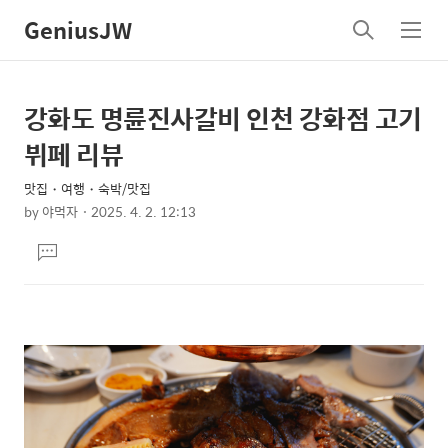
GeniusJW
검
메
색
뉴
강화도 명륜진사갈비 인천 강화점 고기
상
본
문
세
뷔페 리뷰
제
컨
목
맛집・여행・숙박/맛집
텐
by
야먹자
2025. 4. 2. 12:13
츠
본
댓
문
글
달
기