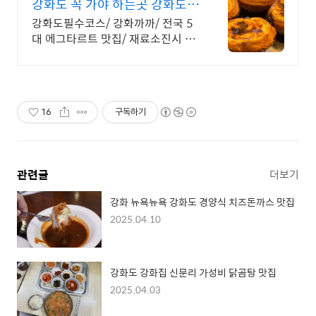
강화도 꼭 가야 하는곳 강화도가
면 꼭 먹어봐야하는!
강화도필수코스/ 강화까까/ 전국 5
대 에그타르트 맛집/ 재료소진시 구
매불가! 당일 생산 에그타르트로 늦
게가면 구매하기 힘든곳! 강화도 가
면 꼭 가야하는 맛집!
16
구독하기
관련글
더보기
강화 뉴욕뉴욕 강화도 경양식 치즈돈까스 맛집
2025.04.10
강화도 강화집 신문리 가성비 닭곰탕 맛집
2025.04.03