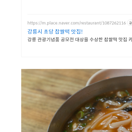
https://m.place.naver.com/restaurant/1087262116
광
강릉시 초당 찹쌀떡 맛집!
강릉 관광기념품 공모전 대상을 수상한 찹쌀떡 맛집 카