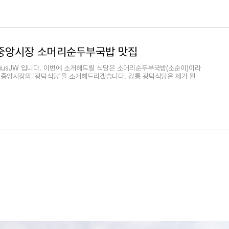
중앙시장 소머리순두부국밥 맛집
niusJW 입니다. 이번에 소개해드릴 식당은 소머리순두부국밥(소순이)이라
 중앙시장의 '광덕식당'을 소개해드리겠습니다. 강릉 광덕식당은 제가 원