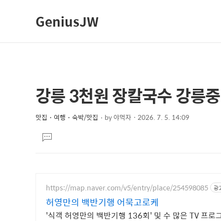
GeniusJW
강릉 3천원 장칼국수 강릉
상
본
문
세
제
맛집・여행・숙박/맛집
by
야먹자
2026. 7. 5. 14:09
컨
본
목
텐
댓
문
글
츠
달
기
https://map.naver.com/v5/entry/place/254598085
광
허영만의 백반기행 어묵고로케
'식객 허영만의 백반기행 136회' 및 수 많은 TV 프로