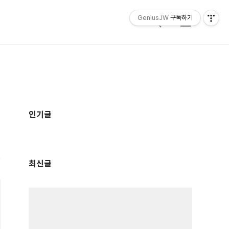
GeniusJW
구독하기
검
메
색
뉴
추
가
인기글
정
보
최신글