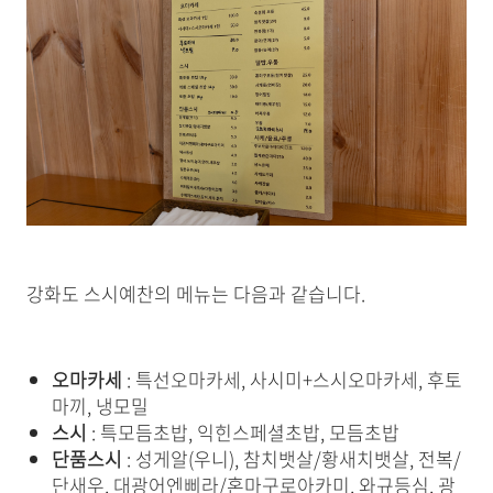
강화도 스시예찬의 메뉴는 다음과 같습니다.
오마카세
: 특선오마카세, 사시미+스시오마카세, 후토
마끼, 냉모밀
스시
: 특모듬초밥, 익힌스페셜초밥, 모듬초밥
단품스시
: 성게알(우니), 참치뱃살/황새치뱃살, 전복/
단새우, 대광어엔삐라/혼마구로아카미, 와규등심, 광