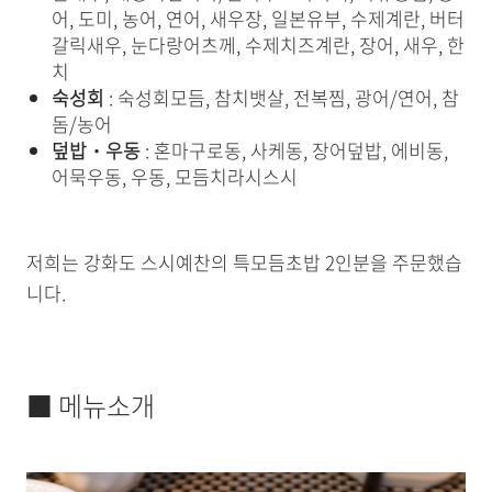
어, 도미, 농어, 연어, 새우장, 일본유부, 수제계란, 버터
갈릭새우, 눈다랑어츠께, 수제치즈계란, 장어, 새우, 한
치
숙성회
: 숙성회모듬, 참치뱃살, 전복찜, 광어/연어, 참
돔/농어
덮밥・우동
: 혼마구로동, 사케동, 장어덮밥, 에비동,
어묵우동, 우동, 모듬치라시스시
저희는 강화도 스시예찬의 특모듬초밥 2인분을 주문했습
니다.
■ 메뉴소개