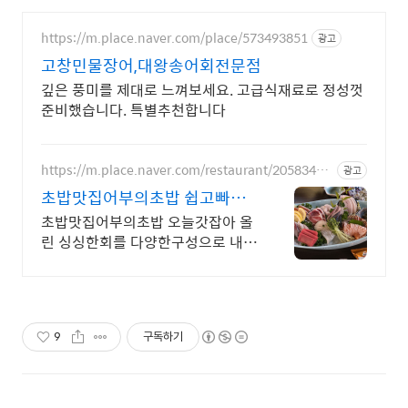
https://m.place.naver.com/place/573493851
광고
고창민물장어,대왕송어회전문점
깊은 풍미를 제대로 느껴보세요. 고급식재료로 정성껏
준비했습니다. 특별추천합니다
https://m.place.naver.com/restaurant/20583452
광고
58
초밥맛집어부의초밥 쉽고빠른
네이버예약
초밥맛집어부의초밥 오늘갓잡아 올
린 싱싱한회를 다양한구성으로 내어
주는 맛집 50명까지수용 가능하고
포근한 공간에서 데이트 회식 가족
모임을 즐겨보세요
9
구독하기