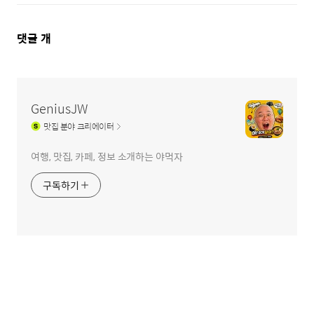
댓
댓글
개
글
영
역
GeniusJW
맛집
분야 크리에이터
여행, 맛집, 카페, 정보 소개하는 야먹자
구독하기