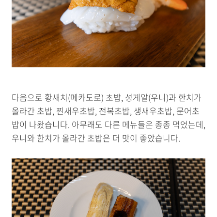
다음으로 황새치(메카도로) 초밥, 성게알(우니)과 한치가
올라간 초밥, 찐새우초밥, 전복초밥, 생새우초밥, 문어초
밥이 나왔습니다. 아무래도 다른 메뉴들은 종종 먹었는데,
우니와 한치가 올라간 초밥은 더 맛이 좋았습니다.