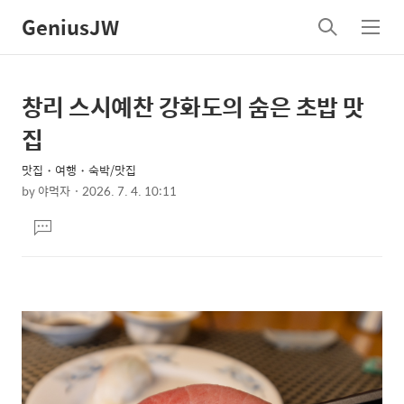
GeniusJW
검
메
색
뉴
창리 스시예찬 강화도의 숨은 초밥 맛
상
본
문
세
집
제
컨
목
맛집・여행・숙박/맛집
텐
by
야먹자
2026. 7. 4. 10:11
츠
본
댓
문
글
달
기