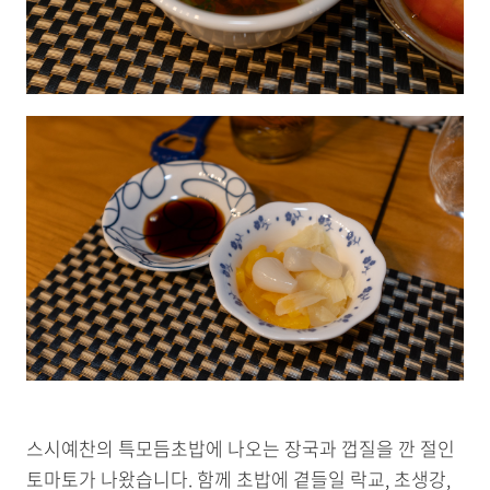
스시예찬의 특모듬초밥에 나오는 장국과 껍질을 깐 절인
토마토가 나왔습니다. 함께 초밥에 곁들일 락교, 초생강,