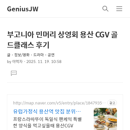
GeniusJW
검
메
색
뉴
부고니아 민머리 상영회 용산 CGV 골
상
본
문
세
드클래스 후기
제
컨
목
글・정보/영화・드라마・공연
텐
by
야먹자
2025. 11. 19. 10:58
츠
본
댓
문
글
달
기
http://map.naver.com/v5/entry/place/18479350
광고
75
유럽가정식 용산역 맛집 분위기
좋은 유럽가정식
프랑스라따뚜이 독일식 팬케익 특별
한 양식을 먹고싶을때 용산CGV