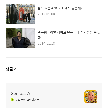
셜록 시즌4, 'KBS1'에서 방송해요~
2017.01.03
족구왕 - 깨알 재미로 보는내내 즐거움을 준 영
화
2014.11.18
댓
댓글
개
글
영
역
GeniusJW
맛집
분야 크리에이터