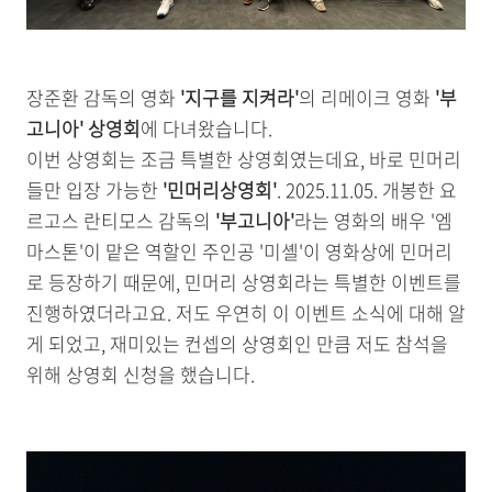
장준환 감독의 영화
'지구를 지켜라'
의 리메이크 영화
'부
고니아' 상영회
에 다녀왔습니다.
이번 상영회는 조금 특별한 상영회였는데요, 바로 민머리
들만 입장 가능한
'민머리상영회'
. 2025.11.05. 개봉한 요
르고스 란티모스 감독의
'부고니아'
라는 영화의 배우 '엠
마스톤'이 맡은 역할인 주인공 '미셸'이 영화상에 민머리
로 등장하기 때문에, 민머리 상영회라는 특별한 이벤트를
진행하였더라고요. 저도 우연히 이 이벤트 소식에 대해 알
게 되었고, 재미있는 컨셉의 상영회인 만큼 저도 참석을
위해 상영회 신청을 했습니다.