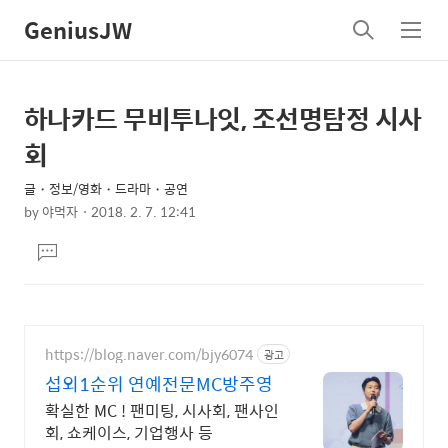
GeniusJW
검
메
색
뉴
하나카드 무비투나잇, 조선명탐정 시사
상
본
문
세
회
제
컨
목
글・정보/영화・드라마・공연
텐
by
야먹자
2018. 2. 7. 12:41
츠
본
댓
문
글
달
기
https://blog.naver.com/bjy6074
광고
섭외1순위 연예전문MC방주영
확실한 MC ! 팬미팅, 시사회, 팬사인
회, 쇼케이스, 기업행사 등