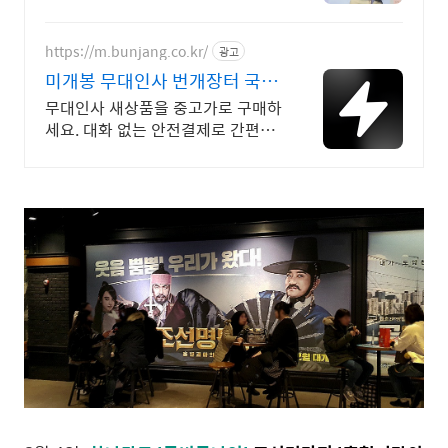
https://m.bunjang.co.kr/
광고
미개봉 무대인사 번개장터 국내
최대 브랜드 중고거래
무대인사 새상품을 중고가로 구매하
세요. 대화 없는 안전결제로 간편하
게! 전국 각지에서 올라오는 전국구
최다 상품 매일 10만 개 이상의 신
규 상품 업로드