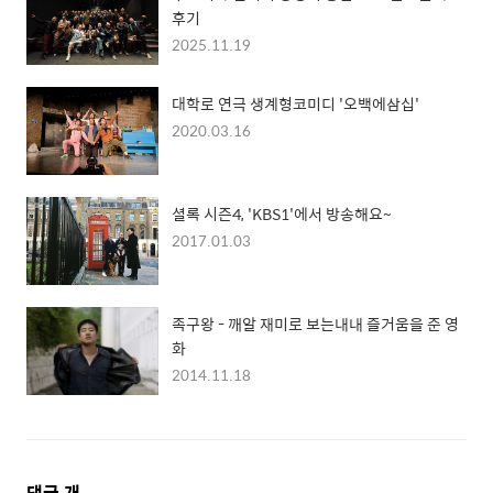
후기
2025.11.19
대학로 연극 생계형코미디 '오백에삼십'
2020.03.16
셜록 시즌4, 'KBS1'에서 방송해요~
2017.01.03
족구왕 - 깨알 재미로 보는내내 즐거움을 준 영
화
2014.11.18
댓
댓글
개