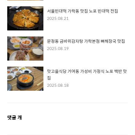
서울빈대떡 가락동 맛집 노포 빈대떡 전집
2025.08.21
문정동 금바위감자탕 가락본점 뼈해장국 맛집
2025.08.19
맛고을식당 거여동 가성비 가정식 노포 백반 맛
집
2025.08.18
댓
댓글
개
글
영