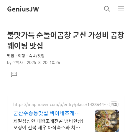
GeniusJW
검
메
색
뉴
불맛가득 순돌이곱창 군산 가성비 곱창
상
본
문
세
웨이팅 맛집
제
컨
목
맛집・여행・숙박/맛집
텐
by
야먹자
2025. 8. 20. 10:26
츠
본
댓
문
글
달
기
https://map.naver.com/p/entry/place/14336443
광고
16
군산수송동맛집 택이네조개전
골
제철싱싱한 대왕조개전골 냄비한상!
오징어 전복 새우 아삭숙주와 치즈