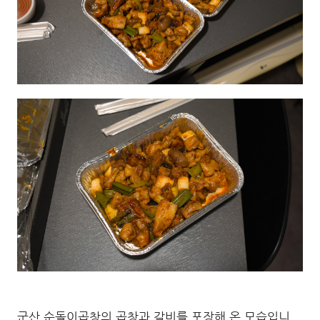
군산 순돌이곱창의 곱창과 갈비를 포장해 온 모습입니