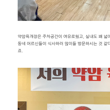
약암육개장은 주차공간이 여유로웠고, 실내도 꽤 넓
동네 어르신들이 식사하러 많이들 방문하시는 것 같
죠.