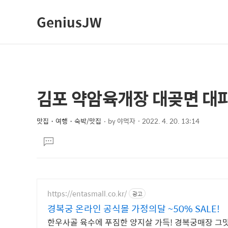
GeniusJW
김포 약암육개장 대곶면 대
상
본
문
세
제
맛집・여행・숙박/맛집
by
야먹자
2022. 4. 20. 13:14
컨
본
목
텐
댓
문
글
츠
달
기
https://entasmall.co.kr/
광고
경복궁 온라인 공식몰 가정의달 ~50% SALE!
한우사골 육수에 푸짐한 양지살 가득! 경복궁매장 그맛