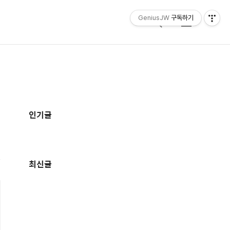
GeniusJW
구독하기
검
메
색
뉴
추
가
인기글
정
보
최신글