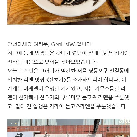
안녕하세요 여러분, GeniusJW 입니다.
최근에 동네 맛집들을 찾다가 연달아 실패하면서 심기일
전하는 마음으로 맛집을 찾아보았습니다.
오늘 포스팅은 그러다가 발견한
서울 영등포구 신길동
에
위치한
라멘 맛집 <산호키>
를 소개해드리려 합니다. 이
가게는 마제멘이 유명한 가게였고, 저는 거무스름한 라
멘이 신기해서 산호키의
쿠루마유 돈코츠 라멘
을 주문했
고, 같이 간 일행은
카라이 돈코츠라멘
을 주문했습니다.