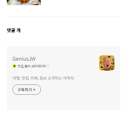
댓
댓글
개
글
영
역
GeniusJW
맛집
분야 크리에이터
여행, 맛집, 카페, 정보 소개하는 야먹자
구독하기