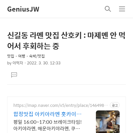
GeniusJW
검
메
색
뉴
신길동 라멘 맛집 산호키 : 마제멘 안 먹
상
본
문
세
어서 후회하는 중
제
컨
목
맛집・여행・숙박/맛집
텐
by
야먹자
2022. 3. 30. 12:33
츠
본
댓
문
글
달
기
https://map.naver.com/v5/entry/place/14649843
광고
28
합정맛집 아키아라멘 홋카이도
장인 전수 미소라멘
평일 16:00~17:00 브레이크타임!
아키야라멘, 매운아키야라멘, 쿠로