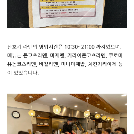
산호키 라멘의
영업시간은 10:30~21:00 까지
였으며,
메뉴는
돈코츠라멘, 마제멘, 카라이돈코츠라멘, 쿠로마
유돈코츠라멘, 바질라멘, 미니마제밥, 치킨가라아게 등
이 있었습니다.