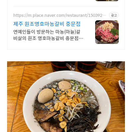
라멘.
https://m.place.naver.com/restaurant/15039274
광고
51
제주 원조명호마농갈비 중문점
연예인들이 방문하는 마농(마늘)갈
비살의 원조 명호마농갈비 중문점입
니다.