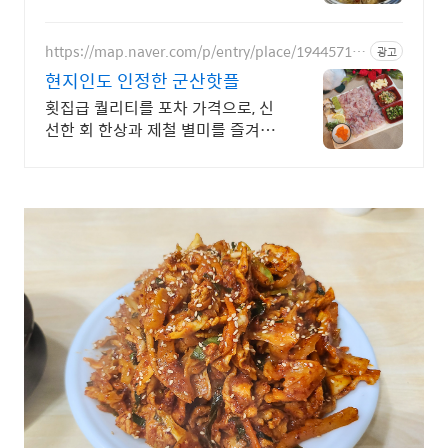
제공됩니다
https://map.naver.com/p/entry/place/19445712
광고
00
현지인도 인정한 군산핫플
횟집급 퀄리티를 포차 가격으로, 신
선한 회 한상과 제철 별미를 즐겨보
세요. 회한상 4만9천원! 리뷰가 증
명한 진짜 회포차,정부인증 착한가
격 바가지NO