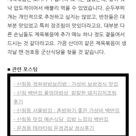
낙 압도적이어서 배불리 먹을 수 있었습니다. 순두부찌
개는 개인적으로 추천하고 싶지는 않았고, 반찬들은 대
부분 맛있었고 특히 장조림이 맛있더라고요. 대부분 다
른 손님들도 제육볶음에 추가 메뉴 하나 정도 곁들여서
드시는 것 같더라고요. 가끔 산더미 같은 제육볶음이 생
각날 땐 천호동 군산식당을 찾을 것 같습니다.
■ 관련 포스팅
- 신림동 정원쌈밥보리밥 : 가성비 보쌈정식 맛집
- 신림 백반집 울엄마밥상, 칼칼한 돼지김치조림
후기
- 신림동 서울밥집 : 혼밥하기 좋은 가성비 백반집
- 신림동 맛집 예손식당, 집밥 느낌의 백반집
- 문정동 테라타워 문정겹살 점심후기