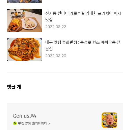
신사동 컨버터 가로수길 거대한 포카치아 피자
맛집
2022.03.22
대구 맛집 중화반점 : 동성로 원조 야끼우동 전
문점
2022.03.20
댓
댓글
개
글
영
역
GeniusJW
맛집
분야 크리에이터