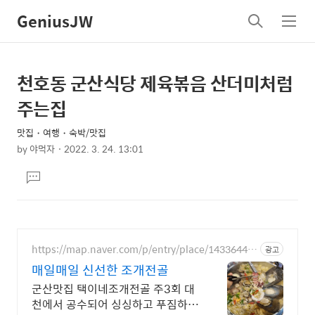
GeniusJW
검
메
색
뉴
천호동 군산식당 제육볶음 산더미처럼
상
본
문
세
주는집
제
컨
목
맛집・여행・숙박/맛집
텐
by
야먹자
2022. 3. 24. 13:01
츠
본
댓
문
글
달
기
https://map.naver.com/p/entry/place/14336443
광고
16
매일매일 신선한 조개전골
군산맛집 택이네조개전골 주3회 대
천에서 공수되어 싱싱하고 푸짐하게