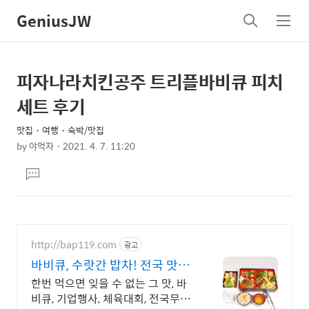
GeniusJW
검
메
색
뉴
피자나라치킨공주 트리플바비큐 피치
상
본
문
세
세트 후기
제
컨
목
맛집・여행・숙박/맛집
텐
by
야먹자
2021. 4. 7. 11:20
츠
본
댓
문
글
달
기
http://bap119.com
광고
바비큐, 수랏간 밥차! 전국 맛있
고 정성 가득한밥차
한번 먹으면 잊을 수 없는 그 맛, 바
비큐, 기업행사, 체육대회, 전국무료