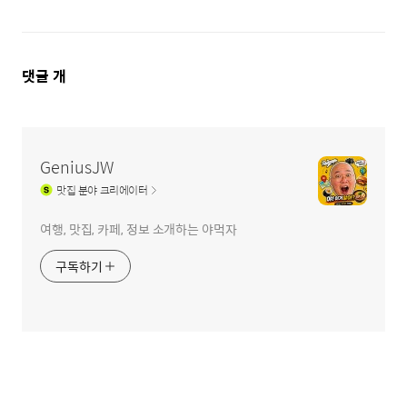
댓
댓글
개
글
영
역
GeniusJW
맛집
분야 크리에이터
여행, 맛집, 카페, 정보 소개하는 야먹자
구독하기