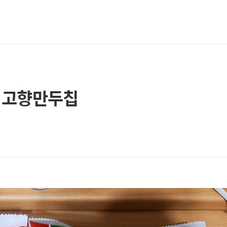
태 고향만두칩