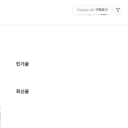
GeniusJW
구독하기
검
메
색
뉴
추
가
인기글
정
보
최신글