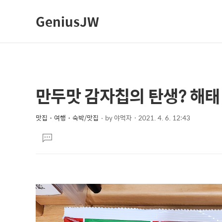
GeniusJW
만두맛 감자칩의 탄생? 해
상
본
문
세
제
맛집・여행・숙박/맛집
by
야먹자
2021. 4. 6. 12:43
컨
본
목
텐
댓
문
글
츠
달
기