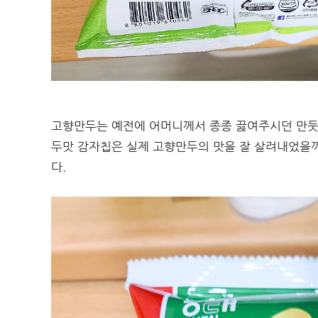
고향만두는 예전에 어머니께서 종종 끓여주시던 만둣
두맛 감자칩은 실제 고향만두의 맛을 잘 살려내었을까
다.