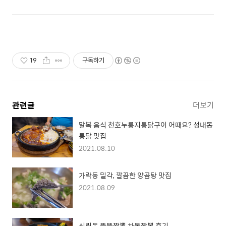
19
구독하기
관련글
더보기
말복 음식 천호누룽지통닭구이 어때요? 성내동
통닭 맛집
2021.08.10
가락동 밀각, 깔끔한 양곰탕 맛집
2021.08.09
신림동 뚱뚱짬뽕 차돌짬뽕 후기