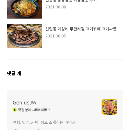
2021.08.08
신림동 가성비 무한리필 고기뷔페 고기싸롱
2021.08.05
댓
댓글
개
글
영
역
GeniusJW
맛집
분야 크리에이터
여행, 맛집, 카페, 정보 소개하는 야먹자