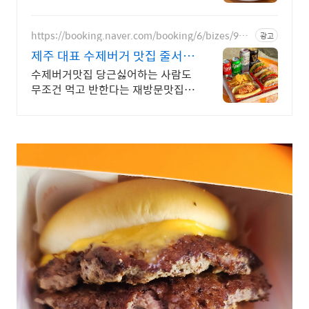
치
https://booking.naver.com/booking/6/bizes/948
광고
059
제주 대표 수제버거 맛집 줄서지
말고 네이버주문하세요
수제버거맛집 당근싫어하는 사람도
무조건 먹고 반한다는 재방문맛집
구좌당근수제버거