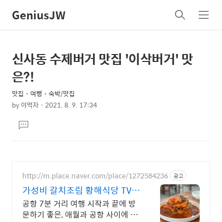
GeniusJW
검
메
색
뉴
신사동 수제버거 맛집 '이삭버거' 맛
상
본
문
세
은?!
제
컨
목
맛집・여행・숙박/맛집
텐
by
야먹자
2021. 8. 9. 17:34
츠
본
댓
문
글
달
기
http://m.place.naver.com/place/1272584236
광고
가성비 갈치조림 황해식당 TVN
더짠내투어 방영 맛집
공항 7분 거리 여행 시작과 끝에 방
문하기 좋은, 애월과 공항 사이에 위