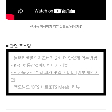
신사동 이삭버거 리뷰 유튜브 '상남자1'
■ 관련 포스팅
- 블랙라벨폴인치즈버거 2배 더 맛있게 먹는방법
- KFC 핫통삼겹베이컨버거 리뷰
- 신사동 가로수길 피자 맛집 컨버터 [기부 챌린지
편]
- 맥도날드 'BTS 세트(BTS Meal)' 리뷰