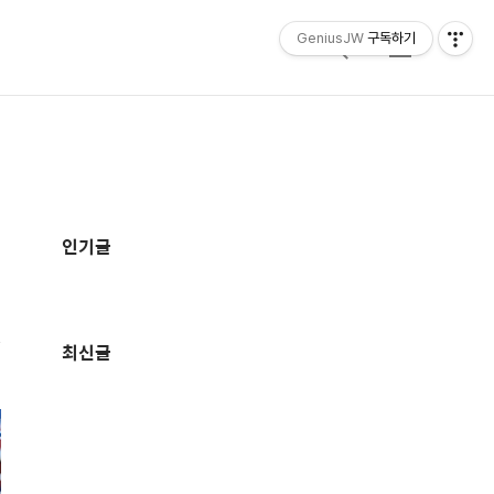
GeniusJW
구독하기
검
메
색
뉴
추
가
인기글
정
보
최신글