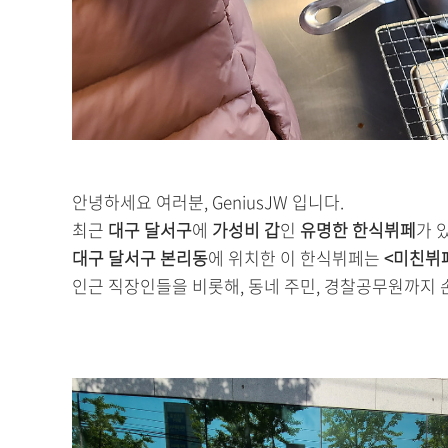
안녕하세요 여러분, GeniusJW 입니다.
최근
대구 달서구
에
가성비 갑
인
유명한 한식뷔페
가 
대구 달서구 본리동
에 위치한 이 한식뷔페는
<미친뷔
인근 직장인들을 비롯해, 동네 주민, 경찰공무원까지