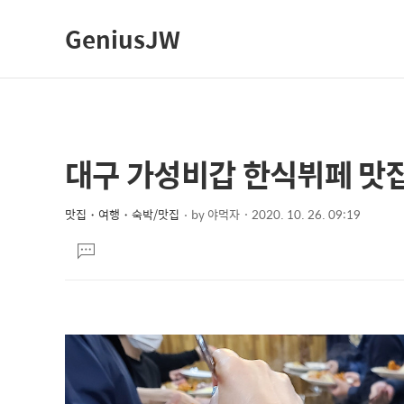
GeniusJW
대구 가성비갑 한식뷔페 맛집
상
본
문
세
제
맛집・여행・숙박/맛집
by
야먹자
2020. 10. 26. 09:19
컨
본
목
텐
댓
문
글
츠
달
기