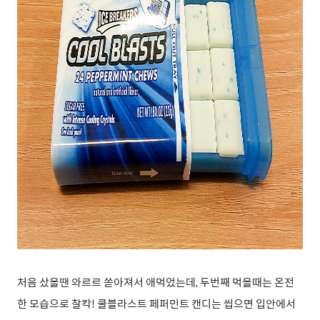
처음 샀을땐 와르르 쏟아져서 애먹었는데, 두번째 먹을때는 온전
한 모습으로 찰칵! 쿨블라스트 페퍼민트 캔디는 씹으면 입안에서