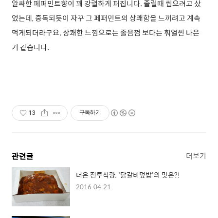
알싸한 페퍼민트향이 꽤 강렬하게 퍼집니다. 졸릴때 씹으려고 샀
었는데, 중독되듯이 자꾸 그 페퍼민트의 상쾌함을 느끼려고 계속
먹게되더라구요. 상쾌한 느낌으로는 졸음껌 보다는 훠얼씬 나은
거 같습니다.
13
구독하기
관련글
더보기
더온 전투식량, '닭갈비덮밥'의 맛은?!
2016.04.21