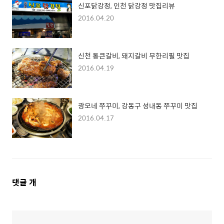
신포닭강정, 인천 닭강정 맛집리뷰
2016.04.20
신천 통큰갈비, 돼지갈비 무한리필 맛집
2016.04.19
광모네 쭈꾸미, 강동구 성내동 쭈꾸미 맛집
2016.04.17
댓
댓글
개
글
영
역