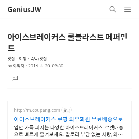
GeniusJW
검
메
색
뉴
아이스브레이커스 쿨블라스트 페퍼민
상
본
문
세
트
제
컨
목
맛집・여행・숙박/맛집
텐
by
야먹자
2016. 4. 20. 09:30
츠
본
댓
문
글
달
기
http://m.coupang.com
광고
아이스브레이커스 쿠팡 와우회원 무료배송으로
입안 가득 퍼지는 다양한 아이스브레이커스, 로켓배송
으로 빠르게 즐겨보세요. 칼로리 부담 없는 사탕, 와우