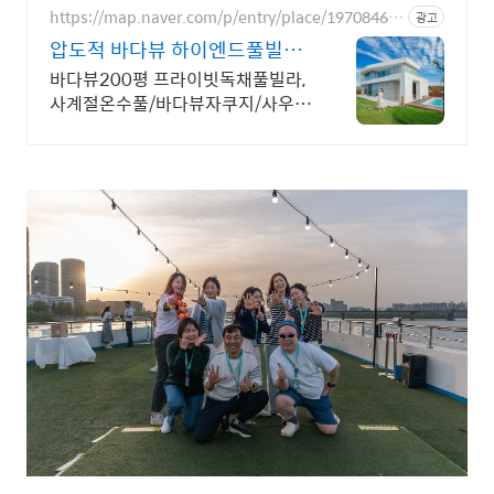
이, 야외 바베큐
https://map.naver.com/p/entry/place/19708468
광고
86
압도적 바다뷰 하이엔드풀빌라
바다뷰 자쿠지 상시 무료
바다뷰200평 프라이빗독채풀빌라,
사계절온수풀/바다뷰자쿠지/사우
나/200인치시네마 바다뷰 자쿠지
상시 무료, 7-8월 한정 수영장포함,
핀란드식 사우나,200평정원