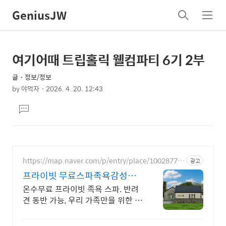
GeniusJW
검
메
색
뉴
여기어때 트립홀릭 웰컴파티 6기 2부
상
본
문
세
글・정보/정보
제
컨
by
야먹자
2026. 4. 20. 12:43
목
본
텐
댓
문
츠
글
달
기
https://map.naver.com/p/entry/place/10028778
광고
28
프라이빗 무료스파족욕감성숙
소 제주 돌담감성, 반려견 환영
온수무료 프라이빗 족욕 스파. 반려
견 동반 가능, 우리 가족만을 위한 힐
링공간. 제주 이주 10년차 부부가
직접 짓고 꾸민 정성 가득 감성 스테