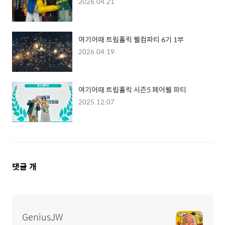
2026.04.21
여기어때 트립홀릭 웰컴파티 6기 1부
2026.04.19
여기어때 트립홀릭 시즌5 페어웰 파티
2025.12.07
댓
댓글
개
글
영
역
GeniusJW