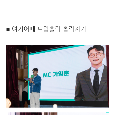
■ 여기어때 트립홀릭 홀릭지기