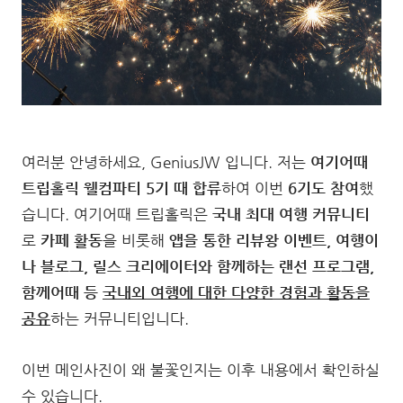
여러분 안녕하세요, GeniusJW 입니다. 저는
여기어때
트립홀릭 웰컴파티 5기 때 합류
하여 이번
6기도 참여
했
습니다. 여기어때 트립홀릭은
국내 최대 여행 커뮤니티
로
카페 활동
을 비롯해
앱을 통한 리뷰왕 이벤트, 여행이
나 블로그, 릴스 크리에이터와 함께하는 랜선 프로그램,
함께어때 등
국내외 여행에 대한 다양한 경험과 활동을
공유
하는 커뮤니티입니다.
이번 메인사진이 왜 불꽃인지는 이후 내용에서 확인하실
수 있습니다.