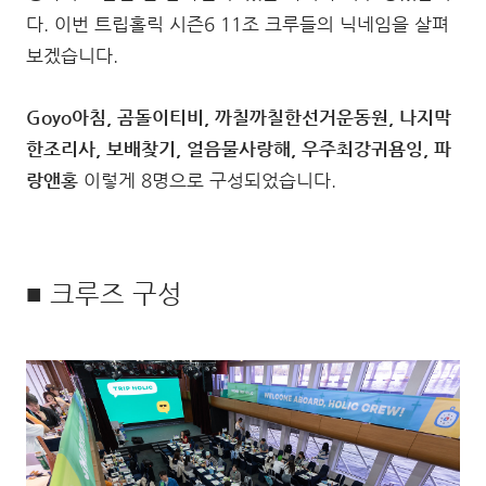
다. 이번 트립홀릭 시즌6 11조 크루들의 닉네임을 살펴
보겠습니다.
Goyo아침, 곰돌이티비, 까칠까칠한선거운동원, 나지막
한조리사, 보배찾기, 얼음물사랑해, 우주최강귀욤잉, 파
랑앤홍
이렇게 8명으로 구성되었습니다.
■ 크루즈 구성