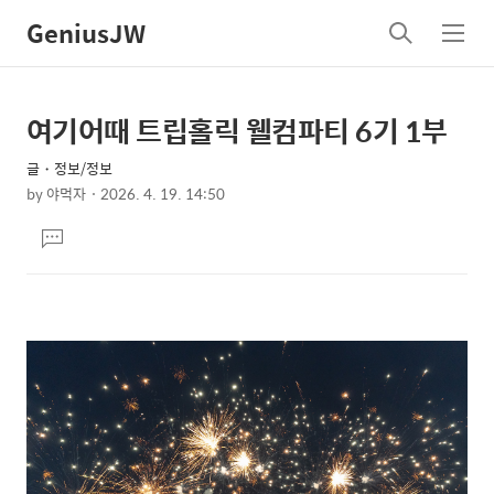
GeniusJW
검
메
색
뉴
여기어때 트립홀릭 웰컴파티 6기 1부
상
본
문
세
글・정보/정보
제
컨
by
야먹자
2026. 4. 19. 14:50
목
본
텐
댓
문
츠
글
달
기