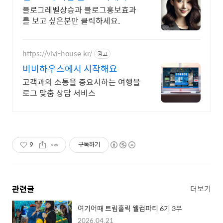
만족시 100%환불
블로그레벨상승과 블로그홍보효과
를 보고 싶은분만 클릭하세요.
https://vivi-house.kr/
광고
비비하우스에서 시작해요
고객과의 소통을 중요시하는 여행블
로그 맞춤 상담 서비스
9
구독하기
관련글
더보기
여기어때 트립홀릭 웰컴파티 6기 3부
2026.04.21