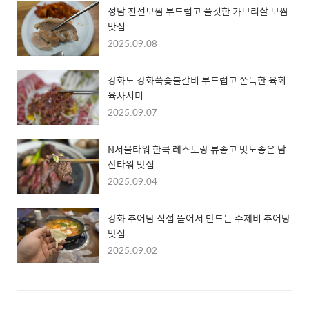
성남 진선보쌈 부드럽고 쫄깃한 가브리살 보쌈
맛집
2025.09.08
강화도 강화쑥숯불갈비 부드럽고 쫀득한 육회
육사시미
2025.09.07
N서울타워 한쿡 레스토랑 뷰좋고 맛도좋은 남
산타워 맛집
2025.09.04
강화 추어담 직접 뜯어서 만드는 수제비 추어탕
맛집
2025.09.02