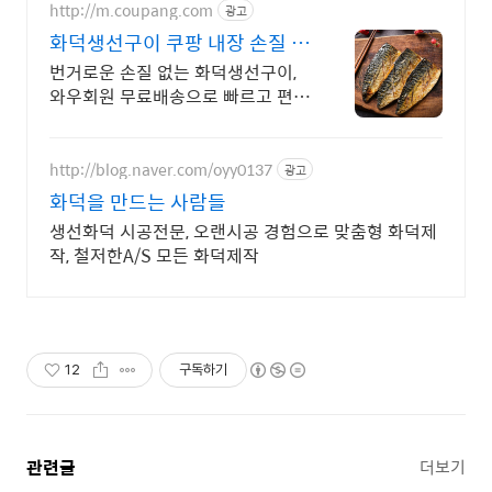
http://m.coupang.com
광고
화덕생선구이 쿠팡 내장 손질 필
요 없이 간편
번거로운 손질 없는 화덕생선구이,
와우회원 무료배송으로 빠르고 편리
하게! 산지 직송 생선, 신선함을 집에
서! 로켓프레시로 더욱 빠르게 즐기
세요.
http://blog.naver.com/oyy0137
광고
화덕을 만드는 사람들
생선화덕 시공전문, 오랜시공 경험으로 맞춤형 화덕제
작, 철저한A/S 모든 화덕제작
12
구독하기
관련글
더보기