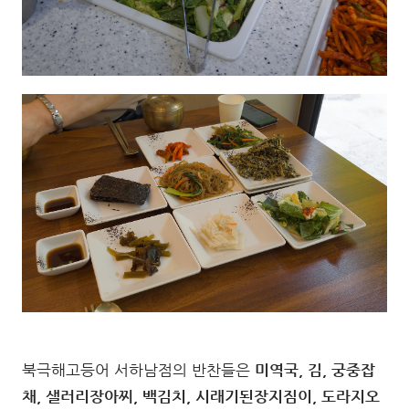
북극해고등어 서하남점의 반찬들은
미역국, 김, 궁중잡
채, 샐러리장아찌, 백김치, 시래기된장지짐이, 도라지오