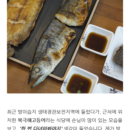
최근 방이습지 생태경관보전지역에 들렀다가, 근처에 위
치한
북극해고등어
라는 식당에 손님이 많이 있는 모습을
보고,
'한 번 다녀와봐야지'
생각이 들었습니다. 제가 방