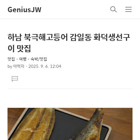
GeniusJW
검
메
색
뉴
하남 북극해고등어 감일동 화덕생선구
상
본
문
세
이 맛집
제
컨
목
맛집・여행・숙박/맛집
텐
by
야먹자
2025. 9. 6. 12:04
츠
본
댓
문
글
달
기