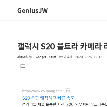
GeniusJW
갤럭시 S20 울트라 카메라 
상
본
문
세
제
제품리뷰/IT・Gadget・Stuff
by
야먹자
2020. 2. 25. 12:12
컨
본
목
텐
댓
문
글
츠
달
기
http://www.coupang.com
광고
S20 쿠팡 쾌적하고 빠른 속도
갤러리를 채울 훌륭한 사진. S20, 와우회원 무료배