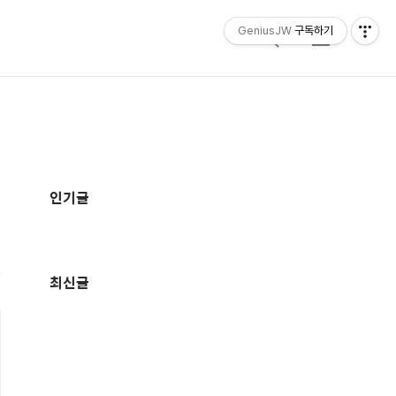
GeniusJW
구독하기
검
메
색
뉴
추
가
인기글
정
보
최신글