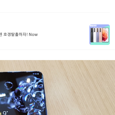
젠 호갱탈출하자! Now