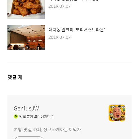
2019.07.07
대치동 밀크티 '모리셔스브라운'
2019.07.07
댓
댓글
개
글
영
역
GeniusJW
맛집
분야 크리에이터
여행, 맛집, 카페, 정보 소개하는 야먹자