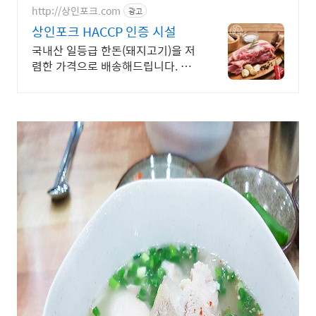
면
http://상인포크.com
광고
상인포크 HACCP 인증 시설
국내산 일등급 한돈(돼지고기)을 저
렴한 가격으로 배송해드립니다. 중
간유통과정(도매/소매)없이 도축후
바로 배송해드립니다. (도축후 3일
이내 배송)