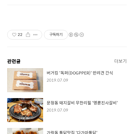
22
구독하기
관련글
더보기
버거킹 '독퍼(DOGPPER)' 반려견 간식
2019.07.09
문정동 돼지갈비 무한리필 '명륜진사갈비'
2019.07.09
가락동 통닭맛집 '다가마통닭'