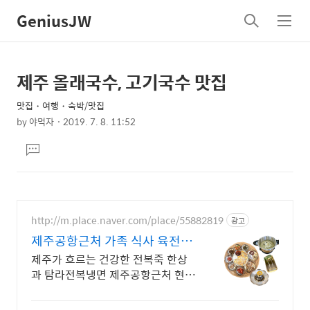
GeniusJW
검
메
색
뉴
제주 올래국수, 고기국수 맛집
상
본
문
세
맛집・여행・숙박/맛집
제
컨
by
야먹자
2019. 7. 8. 11:52
목
본
텐
댓
문
츠
글
달
기
http://m.place.naver.com/place/55882819
광고
제주공항근처 가족 식사 육전고
기국수 6,900원
제주가 흐르는 건강한 전복죽 한상
과 탐라전복냉면 제주공항근처 현지
인찐맛집 제주메밀 들기름막국수,전
복톳뿔소라비빔면, 용천삼흑돼지냉