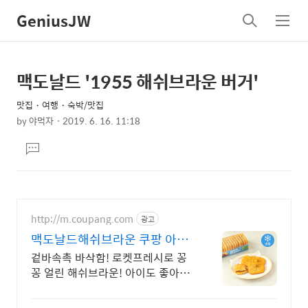
GeniusJW
검
메
색
뉴
맥도날드 '1955 해쉬브라운 버거'
상
본
문
세
맛집・여행・숙박/맛집
제
컨
by
야먹자
2019. 6. 16. 11:18
목
본
텐
댓
문
츠
글
달
기
http://m.coupang.com
광고
맥도날드해쉬브라운 쿠팡 아이
간식으로 딱!
겉바속촉 바삭함! 로켓프레시로 꽁
꽁 얼린 해쉬브라운! 아이도 좋아하
는 담백한 맛! 간편 조리로 바쁜 아
침 든든하게.