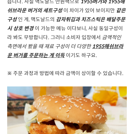
습니다. 사실 맥도날드 만원팩으로
1955버거와 1955해
쉬브라운 버거의 세트구성
이 차이가 있어 보이지만
같은
구성
인 게, 맥도날드의
감자튀김과 치즈스틱은 배달주문
시 상호 변경
이 가능한 메뉴
이다보니, 사실 동일구성이
라 봐도 무방합니다. 그러니 소비자 입장에서
금액적인
측면에서 봤을 때 재료 구성이 더 다양한
1955해쉬브라
운 버거를 주문하는 게 이득
이기도 하구요.
※ 주문 과정과 방법에 따라 금액이 상이할 수 있습니다.