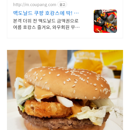
http://m.coupang.com
광고
맥도날드 쿠팡 호캉스에 딱! 시
원한 맛
본격 더위 전 맥도날드 금액권으로
여름 호캉스 즐겨요, 와우회원 무료
배송 여름 활동 후 간편한 맥도날드
금액권, 로켓배송으로 빠르게 받아
보세요