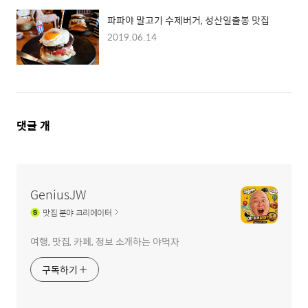
파파야 말고기 수제버거, 성산일출봉 맛집
2019.06.14
댓
댓글
개
글
영
역
GeniusJW
맛집
분야 크리에이터
여행, 맛집, 카페, 정보 소개하는 야먹자
구독하기