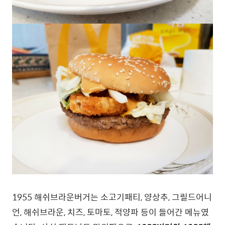
1955 해쉬브라운버거는 소고기패티, 양상추, 그릴드어니
언, 해쉬브라운, 치즈, 토마토, 적양파 등이 들어간 메뉴였