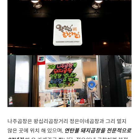
나주곱창은 왕십리곱창거리 정은이네곱창과 그리 멀지
않은 곳에 위치 해 있으며,
연탄불 돼지곱창을 전문적으로