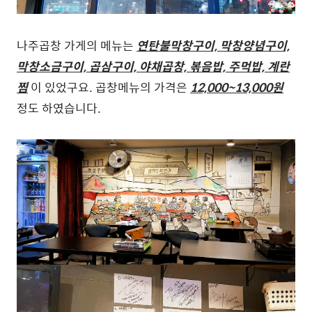
나주곱창 가게의 메뉴는
연탄불막창구이, 막창양념구이,
막창소금구이, 곱삼구이, 야채곱창, 볶음밥, 주먹밥, 계란
찜
이 있었구요. 곱창메뉴의 가격은
12,000~13,000원
정도 하였습니다.