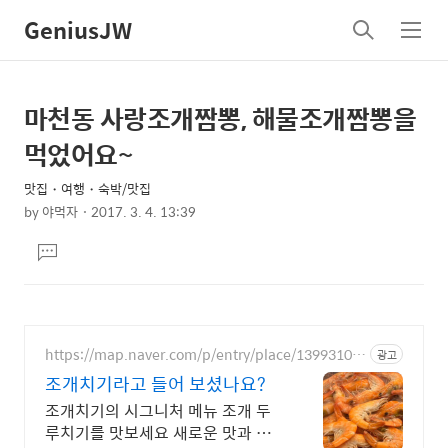
GeniusJW
검
메
색
뉴
마천동 사랑조개짬뽕, 해물조개짬뽕을
상
본
문
세
먹었어요~
제
컨
목
맛집・여행・숙박/맛집
텐
by
야먹자
2017. 3. 4. 13:39
츠
본
댓
문
글
달
기
https://map.naver.com/p/entry/place/13993106
광고
65
조개치기라고 들어 보셨나요?
조개치기의 시그니처 메뉴 조개 두
루치기를 맛보세요 새로운 맛과 칼