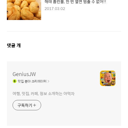
해태 홈런볼, 한 번 열면 멈출 수 없어!!
2017.03.02
댓
댓글
개
글
영
역
GeniusJW
맛집
분야 크리에이터
여행, 맛집, 카페, 정보 소개하는 야먹자
구독하기