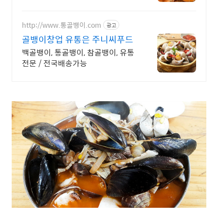
칼한 칼국수까지!
http://www.통골뱅이.com
광고
골뱅이창업 유통은 주니씨푸드
백골뱅이, 통골뱅이, 참골뱅이, 유통
전문 / 전국배송가능