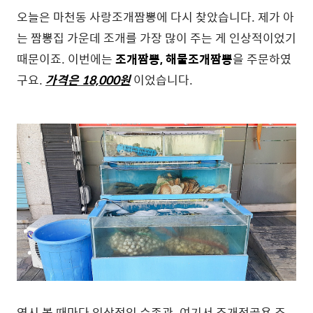
오늘은 마천동 사랑조개짬뽕에 다시 찾았습니다. 제가 아
는 짬뽕집 가운데 조개를 가장 많이 주는 게 인상적이었기
때문이죠. 이번에는
조개짬뽕, 해물조개짬뽕
을 주문하였
구요.
가격은 18,000
원
이었습니다.
역시 볼 때마다 인상적인 수족관. 여기서 조개전골용 조