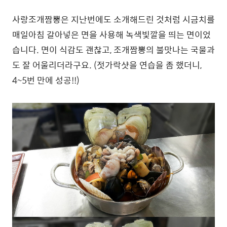
사랑조개짬뽕은 지난번에도 소개해드린 것처럼 시금치를
매일아침 갈아넣은 면을 사용해 녹색빛깔을 띄는 면이었
습니다. 면이 식감도 괜찮고, 조개짬뽕의 불맛나는 국물과
도 잘 어울리더라구요. (젓가락샷을 연습을 좀 했더니,
4~5번 만에 성공!!)