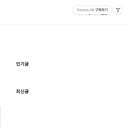
GeniusJW
구독하기
검
메
색
뉴
추
가
인기글
정
보
최신글