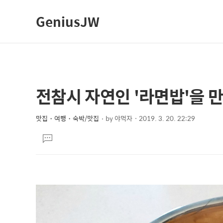
GeniusJW
전참시 자연인 '라면밥'을 
상
본
문
세
제
맛집・여행・숙박/맛집
by
야먹자
2019. 3. 20. 22:29
컨
본
목
텐
댓
문
글
츠
달
기