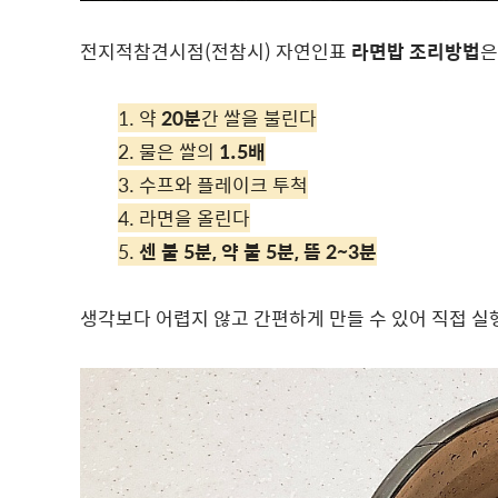
전지적참견시점(전참시) 자연인표
라면밥 조리방법
은
1. 약
20분
간 쌀을 불린다
2. 물은 쌀의
1.5배
3. 수프와 플레이크 투척
4. 라면을 올린다
5.
센 불 5분, 약 불 5분, 뜸 2~3분
생각보다 어렵지 않고 간편하게 만들 수 있어 직접 실