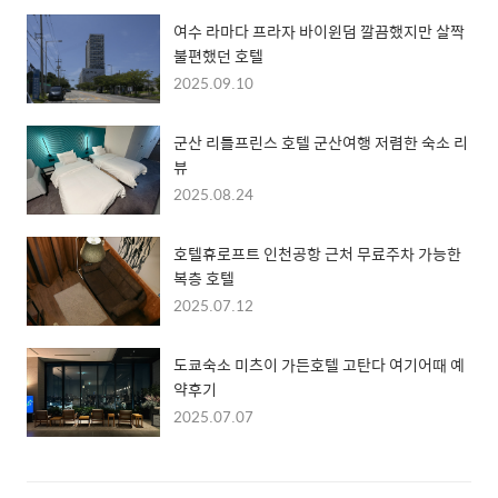
여수 라마다 프라자 바이윈덤 깔끔했지만 살짝
불편했던 호텔
2025.09.10
군산 리틀프린스 호텔 군산여행 저렴한 숙소 리
뷰
2025.08.24
호텔휴로프트 인천공항 근처 무료주차 가능한
복층 호텔
2025.07.12
도쿄숙소 미츠이 가든호텔 고탄다 여기어때 예
약후기
2025.07.07