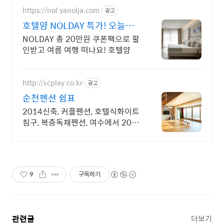
https://nol.yanolja.com
광고
호텔얌 NOLDAY 특가! 오늘의
숙박 핫딜!
NOLDAY 총 20만원 쿠폰팩으로 할
인받고 여름 여행 떠나요! 호텔얌
http://scplay.co.kr
광고
순천펜션 쉼표
2014신축, 커플펜션, 호텔식화이트
침구, 복층독채펜션, 여수에서 20분
거리
9
구독하기
관련글
더보기