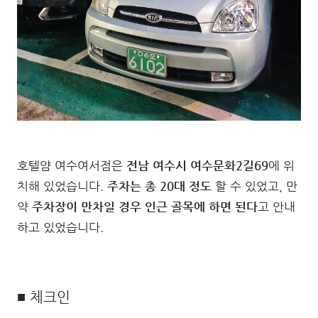
호텔얌 여수여서점은
전남 여수시 여수문화2길69
에 위
치해 있었습니다.
주차는 총 20대 정도
할 수 있었고, 만
약
주차장이 만차일 경우 인근 골목에 하면 된다
고 안내
하고 있었습니다.
■ 체크인