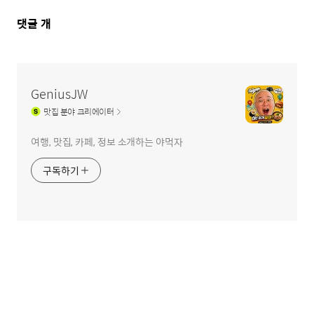
댓
댓글
개
글
영
역
GeniusJW
맛집
분야 크리에이터
여행, 맛집, 카페, 정보 소개하는 야먹자
구독하기