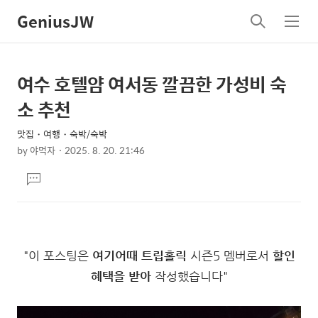
GeniusJW
검
메
색
뉴
여수 호텔얌 여서동 깔끔한 가성비 숙
상
본
문
세
소 추천
제
컨
목
맛집・여행・숙박/숙박
텐
by
야먹자
2025. 8. 20. 21:46
츠
본
댓
문
글
달
기
"이 포스팅은
여기어때 트립홀릭
시즌5 멤버로서
할인
혜택을 받아
작성했습니다"