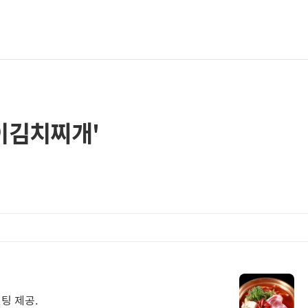
이김치찌개'
팅 제공.