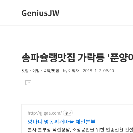
GeniusJW
송파슐랭맛집 가락동 '푼양
상
본
문
세
제
맛집・여행・숙박/맛집
by
야먹자
2019. 1. 7. 09:40
컨
본
목
텐
댓
문
글
츠
달
기
http://jjigaa.com/
광고
양마니 명동찌개마을 체인본부
본사 본부장 직접상담, 소상공인을 위한 업종전환 컨설