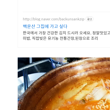
http://blog.naver.com/backunsankzip
광고
백운산 그집에 가고 싶다
한국에서 가장 건강한 김치 드시러 오세요. 정말맛있고건강한 화학조미료 비사용, 유기농쌀밥 및 현
미밥, 직접빚은 유기농 전통간장,된장으로 조리