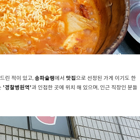
 드린 적이 있고,
송파슐랭
에서
맛집
으로 선정된 가게 이기도 한
는
'경찰병원역'
과 인접한 곳에 위치 해 있으며, 인근 직장인 분들