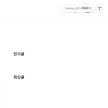
GeniusJW
구독하기
검
메
색
뉴
추
가
인기글
정
보
최신글