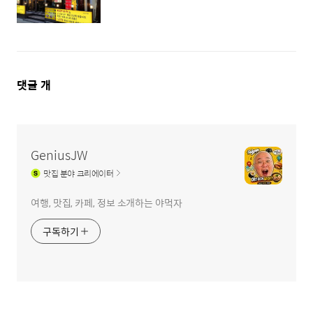
댓
댓글
개
글
영
역
GeniusJW
맛집
분야 크리에이터
여행, 맛집, 카페, 정보 소개하는 야먹자
구독하기