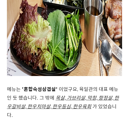
메뉴는
'혼합숙성삼겹살'
이었구요, 육일관의 대표 메뉴
인 듯 했습니다. 그 밖에
목살, 가브리살, 막창, 항정살, 한
우갈비살, 한우치마살, 한우등심, 한우육회
가 있었습니
다.