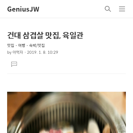
GeniusJW
검
메
색
뉴
건대 삼겹살 맛집, 육일관
상
본
문
세
맛집・여행・숙박/맛집
제
컨
by
야먹자
2019. 1. 8. 10:29
목
본
텐
댓
문
츠
글
달
기