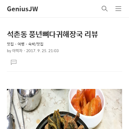
GeniusJW
검
메
색
뉴
석촌동 풍년뼈다귀해장국 리뷰
상
본
문
세
맛집・여행・숙박/맛집
제
컨
by
야먹자
2017. 9. 25. 21:03
목
본
텐
댓
문
츠
글
달
기