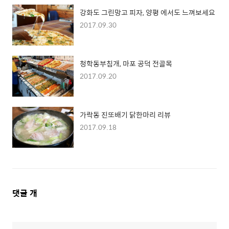
강화도 그린망고 피자, 양평 에서도 느껴보세요
2017.09.30
청학동부침개, 마포 공덕 전골목
2017.09.20
가락동 진또배기 닭한마리 리뷰
2017.09.18
댓
댓글
개
글
영