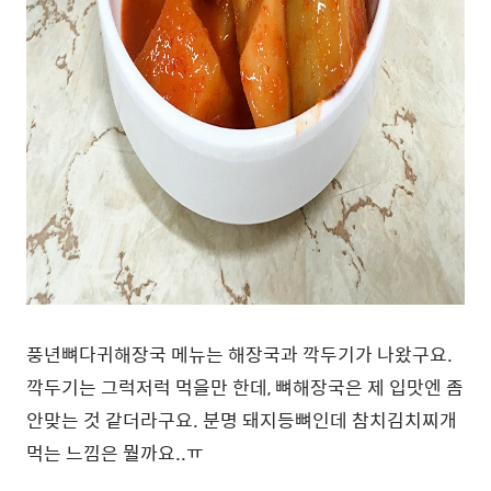
풍년뼈다귀해장국 메뉴는 해장국과 깍두기가 나왔구요.
깍두기는 그럭저럭 먹을만 한데, 뼈해장국은 제 입맛엔 좀
안맞는 것 같더라구요. 분명 돼지등뼈인데 참치김치찌개
먹는 느낌은 뭘까요..ㅠ