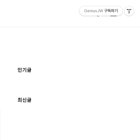
GeniusJW
구독하기
검
메
색
뉴
추
가
인기글
정
보
최신글