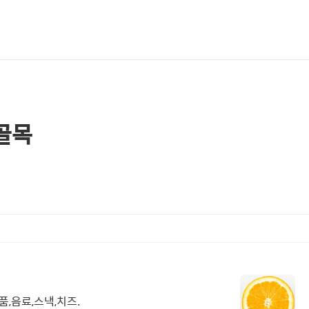
골목
품,음료,스낵,치즈.