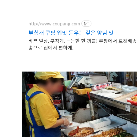
http://www.coupang.com
광고
부침개 쿠팡 입맛 돋우는 깊은 양념 맛
바쁜 일상, 부침개, 든든한 한 끼를! 쿠팡에서 로켓배
송으로 집에서 편하게.