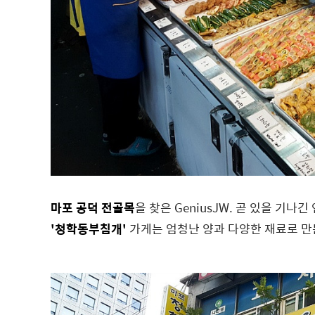
마포 공덕 전골목
을 찾은 GeniusJW. 곧 있을 기나
'청학동부침개'
가게는 엄청난 양과 다양한 재료로 만