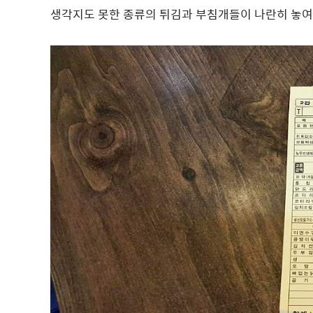
생각지도 못한 종류의 튀김과 부침개들이 나란히 놓