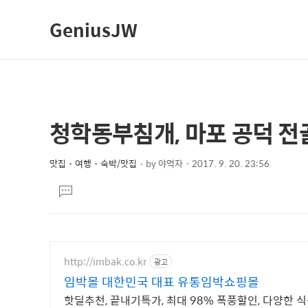
GeniusJW
청학동부침개, 마포 공덕 전
상
본
문
세
제
맛집・여행・숙박/맛집
by
야먹자
2017. 9. 20. 23:56
컨
본
목
텐
댓
문
글
츠
달
기
http://imbak.co.kr
광고
임박몰 대한민국 대표 유통임박쇼핑몰
핫딜추천, 끝내기특가, 최대 98% 폭풍할인, 다양한 식