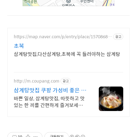
https://map.naver.com/p/entry/place/15708685
광고
75
초복
삼계탕맛집,다산삼계탕,초복에 꼭 들러야하는 삼계탕
http://m.coupang.com
광고
삼계탕맛집 쿠팡 가성비 좋은 간
편 국물 요리
바쁜 일상, 삼계탕맛집, 따뜻하고 맛
있는 한 끼를 간편하게 즐겨보세요.
진한 국물과 푸짐한 건더기로 든든
하게, 즉석국 영양 가득한 식사를 완
성하세요.
10
구독하기