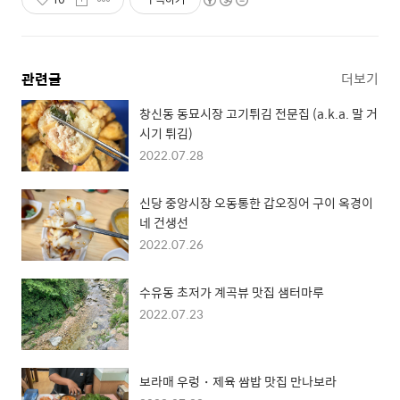
관련글
더보기
창신동 동묘시장 고기튀김 전문집 (a.k.a. 말 거
시기 튀김)
2022.07.28
신당 중앙시장 오동통한 갑오징어 구이 옥경이
네 건생선
2022.07.26
수유동 초저가 계곡뷰 맛집 샘터마루
2022.07.23
보라매 우렁・제육 쌈밥 맛집 만나보라