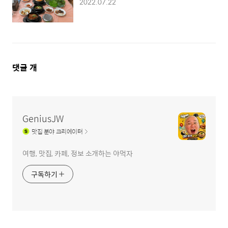
2022.07.22
댓
댓글
개
글
영
역
GeniusJW
맛집
분야 크리에이터
여행, 맛집, 카페, 정보 소개하는 야먹자
구독하기