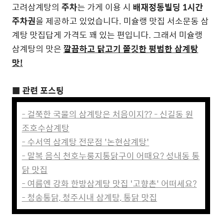
고려삼계탕의
주차
는 가게 이용 시
배재정동빌딩 1시간
주차권
을 제공하고 있었습니다.
미슐랭 맛집 서소문동 삼
계탕 맛집답게 가격도 꽤 있는 편입니다. 그래서 미슐랭
삼계탕의 맛은
깔끔하고 닭고기 쫄깃한 평범한 삼계탕
맛!
■ 관련 포스팅
- 걸쭉한 국물의 삼계탕은 처음이지?? - 신길동 원
조호수삼계탕
- 수서역 삼계탕 전문점 '논현삼계탕'
- 말복 음식 천호누룽지통닭구이 어때요? 성내동 통
닭 맛집
- 여름엔 강화 한방삼계탕 맛집 '고향촌' 어떠세요?
- 청송통닭, 청주시내 삼계탕, 통닭 맛집