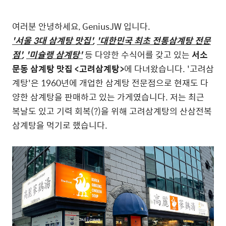
여러분 안녕하세요, GeniusJW 입니다.
'서울 3대 삼계탕 맛집'
,
'대한민국 최초 전통삼계탕 전문
점'
,
'미슐랭 삼계탕'
등 다양한 수식어를 갖고 있는
서소
문동 삼계탕 맛집 <고려삼계탕>
에 다녀왔습니다. '고려삼
계탕'은 1960년에 개업한 삼계탕 전문점으로 현재도 다
양한 삼계탕을 판매하고 있는 가게였습니다. 저는 최근
복날도 있고 기력 회복(?)을 위해 고려삼계탕의 산삼전복
삼계탕을 먹기로 했습니다.