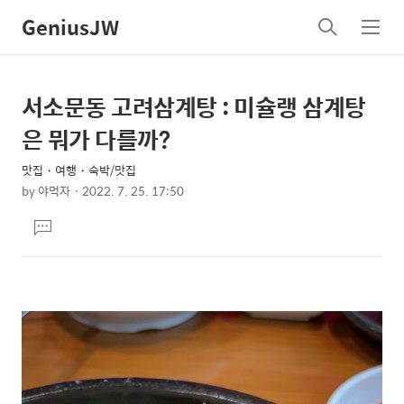
GeniusJW
검
메
색
뉴
서소문동 고려삼계탕 : 미슐랭 삼계탕
상
본
문
세
은 뭐가 다를까?
제
컨
목
맛집・여행・숙박/맛집
텐
by
야먹자
2022. 7. 25. 17:50
츠
본
댓
문
글
달
기