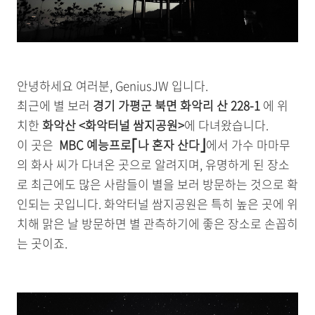
안녕하세요 여러분, GeniusJW 입니다.
최근에 별 보러
경기 가평군 북면 화악리 산 228-1
에 위
치한
화악산 <화악터널 쌈지공원>
에 다녀왔습니다.
이 곳은
MBC 예능프로⎡나 혼자 산다⎦
에서 가수 마마무
의 화사 씨가 다녀온 곳으로 알려지며, 유명하게 된 장소
로 최근에도 많은 사람들이 별을 보러 방문하는 것으로 확
인되는 곳입니다. 화악터널 쌈지공원은 특히 높은 곳에 위
치해 맑은 날 방문하면 별 관측하기에 좋은 장소로 손꼽히
는 곳이죠.