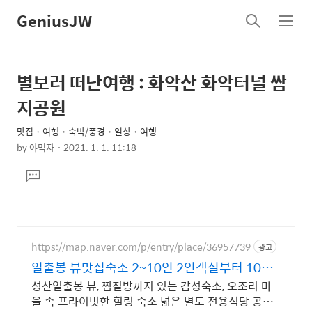
GeniusJW
검
메
색
뉴
별보러 떠난여행 : 화악산 화악터널 쌈
상
본
문
세
지공원
제
컨
목
맛집・여행・숙박/풍경・일상・여행
텐
by
야먹자
2021. 1. 1. 11:18
츠
본
댓
문
글
달
기
https://map.naver.com/p/entry/place/36957739
광고
일출봉 뷰맛집숙소 2~10인 2인객실부터 10인
객실 구성
성산일출봉 뷰, 찜질방까지 있는 감성숙소, 오조리 마
을 속 프라이빗한 힐링 숙소 넓은 별도 전용식당 공간,