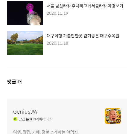
서울 남산타워 주차하고 N서울타워 야경보기
2020.11.19
대구여행 가볼만한곳 걷기좋은 대구수목원
2020.11.18
댓
댓글
개
글
영
역
GeniusJW
맛집
분야 크리에이터
여행, 맛집, 카페, 정보 소개하는 야먹자