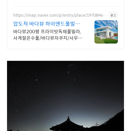
올레길2코스 바로 옆, 트레킹후 힐링에 좋은 숙소
https://map.naver.com/p/entry/place/19708468
광고
86
압도적 바다뷰 하이엔드풀빌라
바다뷰 자쿠지 상시 무료
바다뷰200평 프라이빗독채풀빌라,
사계절온수풀/바다뷰자쿠지/사우
나/200인치시네마 바다뷰 자쿠지
상시 무료, 7-8월 한정 수영장포함,
핀란드식 사우나,200평정원