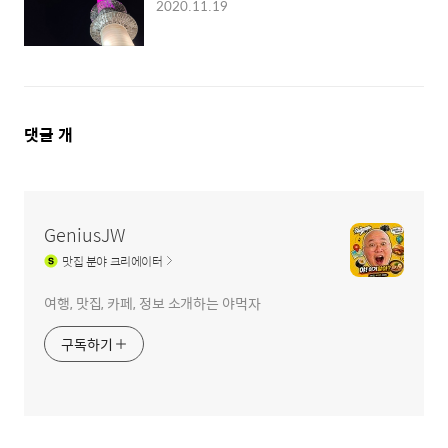
2020.11.19
댓
댓글
개
글
영
역
GeniusJW
맛집
분야 크리에이터
여행, 맛집, 카페, 정보 소개하는 야먹자
구독하기