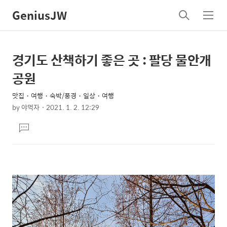
GeniusJW
검
메
색
뉴
경기도 산책하기 좋은 곳 : 팔당 물안개
상
본
문
세
공원
제
컨
목
맛집・여행・숙박/풍경・일상・여행
텐
by
야먹자
2021. 1. 2. 12:29
츠
본
댓
문
글
달
기