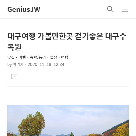
GeniusJW
검
메
색
뉴
대구여행 가볼만한곳 걷기좋은 대구수
상
본
문
세
목원
제
컨
목
맛집・여행・숙박/풍경・일상・여행
텐
by
야먹자
2020. 11. 18. 12:34
츠
본
댓
문
글
달
기