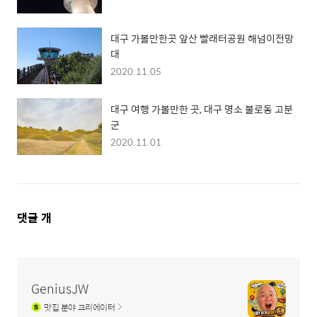
대구 가볼만한곳 앞산 빨래터공원 해넘이전망
대
2020.11.05
대구 여행 가볼만한 곳, 대구 명소 불로동 고분
군
2020.11.01
댓
댓글
개
글
영
역
GeniusJW
맛집
분야 크리에이터