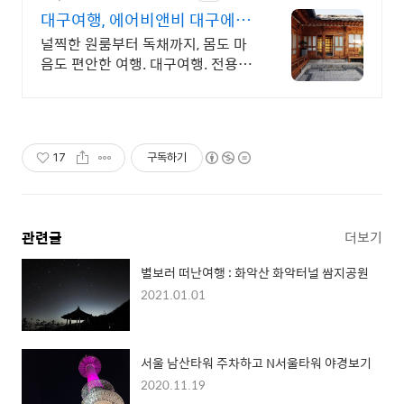
대구여행, 에어비앤비 대구에서
살아보기
널찍한 원룸부터 독채까지, 몸도 마
음도 편안한 여행. 대구여행. 전용 테
라스와 바비큐 그릴이 제공되는 숙
소를 예약하세요.
17
구독하기
관련글
더보기
별보러 떠난여행 : 화악산 화악터널 쌈지공원
2021.01.01
서울 남산타워 주차하고 N서울타워 야경보기
2020.11.19