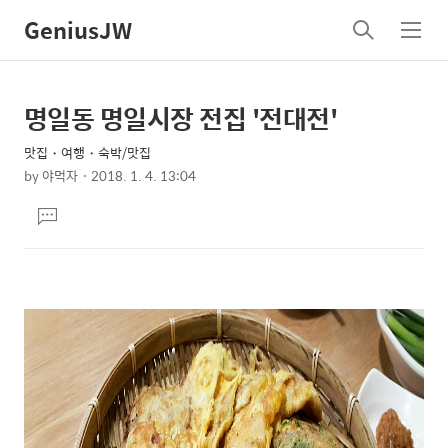
GeniusJW
검
메
색
뉴
명일동 명일시장 전집 '전대전'
상
본
문
세
맛집・여행・숙박/맛집
제
컨
by
야먹자
2018. 1. 4. 13:04
목
본
텐
댓
문
츠
글
달
기