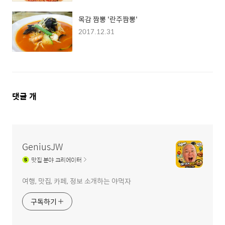
목감 짬뽕 '란주짬뽕'
2017.12.31
댓
댓글
개
글
영
역
GeniusJW
맛집
분야 크리에이터
여행, 맛집, 카페, 정보 소개하는 야먹자
구독하기