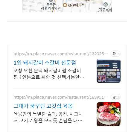
https://m.place.naver.com/restaurant/13202536
광고
65/
1인 돼지갈비 소갈비 전문점
포항 오천 문덕 돼지갈비찜 소갈비
찜 1인분으로 취향 것 선택가능한
맛집
https://m.place.naver.com/restaurant/16395160
광고
83
그대가 꿈꾸던 고깃집 육몽
육몽만의 특별한 술과, 공간, 시그니
처 고기로 왕을 모시듯 손님을 대접
합니다