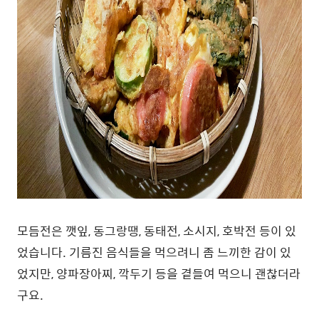
모듬전은 깻잎, 동그랑땡, 동태전, 소시지, 호박전 등이 있
었습니다. 기름진 음식들을 먹으려니 좀 느끼한 감이 있
었지만, 양파장아찌, 깍두기 등을 곁들여 먹으니 괜찮더라
구요.