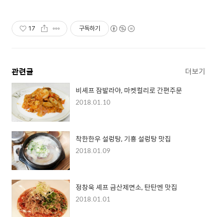
17
구독하기
관련글
더보기
비셰프 잠발라야, 마켓컬리로 간편주문
2018.01.10
착한한우 설렁탕, 기흥 설렁탕 맛집
2018.01.09
정창욱 셰프 금산제면소, 탄탄멘 맛집
2018.01.01