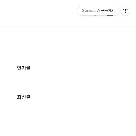
GeniusJW
구독하기
검
메
색
뉴
추
가
인기글
정
보
최신글