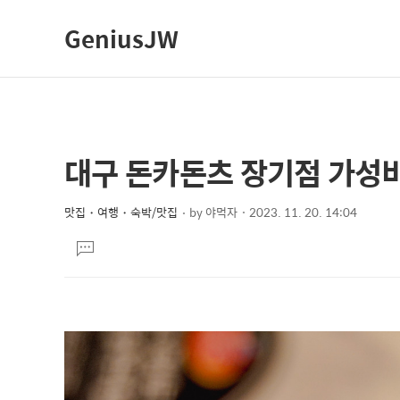
GeniusJW
대구 돈카돈츠 장기점 가성
상
본
문
세
제
맛집・여행・숙박/맛집
by
야먹자
2023. 11. 20. 14:04
컨
본
목
텐
댓
문
글
츠
달
기