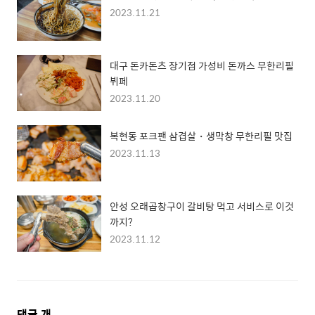
2023.11.21
대구 돈카돈츠 장기점 가성비 돈까스 무한리필
뷔페
2023.11.20
복현동 포크팬 삼겹살・생막창 무한리필 맛집
2023.11.13
안성 오래곱창구이 갈비탕 먹고 서비스로 이것
까지?
2023.11.12
댓
댓글
개