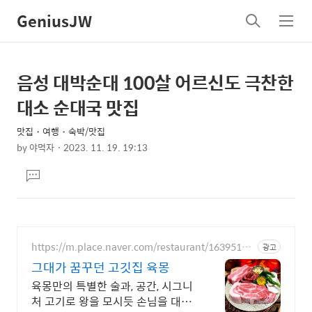
GeniusJW
검
메
색
뉴
음성 대박순대 100살 어르신도 극찬한
상
본
문
세
대소 순대국 맛집
제
컨
목
맛집・여행・숙박/맛집
텐
by
야먹자
2023. 11. 19. 19:13
츠
본
댓
문
글
달
기
https://m.place.naver.com/restaurant/16395160
광고
83
그대가 꿈꾸던 고깃집 육몽
육몽만의 특별한 술과, 공간, 시그니
처 고기로 왕을 모시듯 손님을 대접