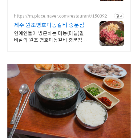
합니다
https://m.place.naver.com/restaurant/15039274
광고
51
제주 원조명호마농갈비 중문점
연예인들이 방문하는 마농(마늘)갈
비살의 원조 명호마농갈비 중문점입
니다.